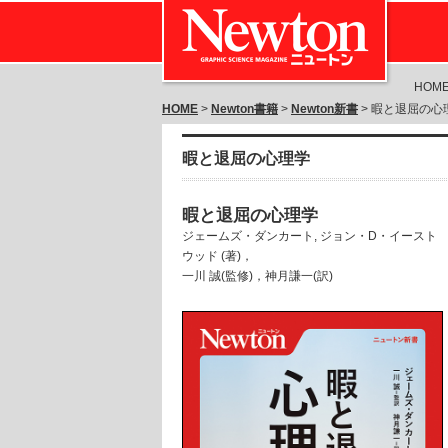
HOM
HOME
>
Newton書籍
>
Newton新書
> 暇と退屈の心
暇と退屈の心理学
暇と退屈の心理学
ジェームズ・ダンカート, ジョン・D・イースト
ウッド (著)，
一川 誠(監修)，神月謙一(訳)