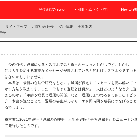
科学雑誌Newton
別冊・ムック・増刊
Newton
E
サイトマップ
お問い合わせ
採用情報
会社案内
理学
今の時代，退屈になるとスマホで気を紛らわせようとしがちです。しかし，「
には人生を変える重要なメッセージが隠されていると知れば，スマホを見ている
はないかもしれません。
本書は，最新の心理学研究をもとに，退屈が伝えるメッセージを読み解いて上
かす方法を教えます。また「そもそも退屈とは何か」「人はどのようなときに退
えるのか」「年齢や成長と退屈の関係」など
，
退屈にまつわるさまざまなトピッ
介。本書を読むことで，退屈の秘密がわかり，すき間時間を成長につなげること
るでしょう。
※本書は2021年発行『退屈の心理学 人生を好転させる退屈学』をニュートン
て発行したものです。