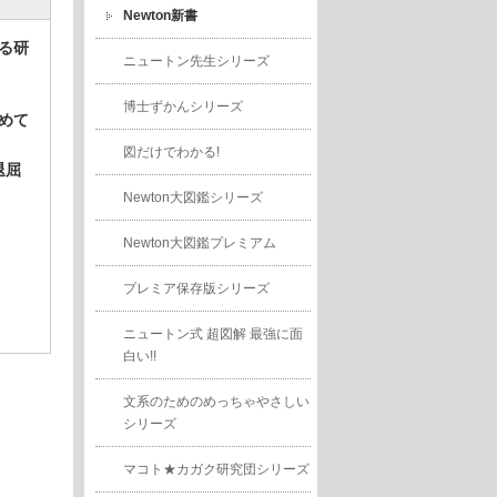
Newton新書
る研
ニュートン先生シリーズ
博士ずかんシリーズ
めて
図だけでわかる!
退屈
Newton大図鑑シリーズ
Newton大図鑑プレミアム
プレミア保存版シリーズ
ニュートン式 超図解 最強に面
白い!!
文系のためのめっちゃやさしい
シリーズ
マコト★カガク研究団シリーズ