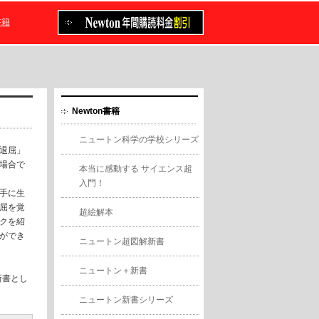
書籍
Newton書籍
ニュートン科学の学校シリーズ
退屈」
場合で
本当に感動する サイエンス超
入門！
手に生
屈を覚
超絵解本
クを紹
ができ
ニュートン超図解新書
ニュートン＋新書
新書とし
ニュートン新書シリーズ