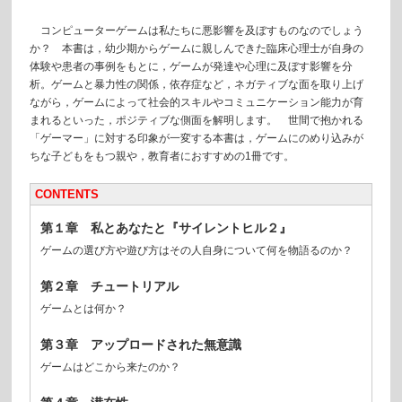
コンピューターゲームは私たちに悪影響を及ぼすものなのでしょう
か？ 本書は，幼少期からゲームに親しんできた臨床心理士が自身の
体験や患者の事例をもとに，ゲームが発達や心理に及ぼす影響を分
析。ゲームと暴力性の関係，依存症など，ネガティブな面を取り上げ
ながら，ゲームによって社会的スキルやコミュニケーション能力が育
まれるといった，ポジティブな側面を解明します。 世間で抱かれる
「ゲーマー」に対する印象が一変する本書は，ゲームにのめり込みが
ちな子どもをもつ親や，教育者におすすめの1冊です。
CONTENTS
第１章 私とあなたと『サイレントヒル２』
ゲームの選び方や遊び方はその人自身について何を物語るのか？
第２章 チュートリアル
ゲームとは何か？
第３章 アップロードされた無意識
ゲームはどこから来たのか？