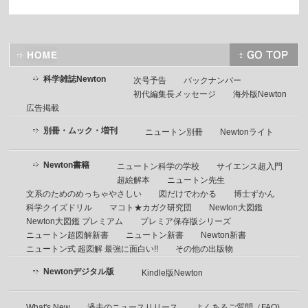
科学雑誌Newton
次号予告
バックナンバー
初代編集長メッセージ
海外版Newton
広告掲載
別冊・ムック・増刊
ニュートン別冊
Newtonライト
Newton書籍
ニュートン科学の学校
サイエンス超入門
超絵解本
ニュートン先生
文系のためのめっちゃやさしい
図だけでわかる
博士ずかん
科学クイズドリル
マコト★カガク研究団
Newton大図鑑
Newton大図鑑 プレミアム
プレミア保存版シリーズ
ニュートン超図解新書
ニュートン新書
Newton新書
ニュートン式 超図解 最強に面白い!!
その他の出版物
Newtonデジタル版
Kindle版Newton
What's New
過去のニュースリリース
よくあるご質問（FAQ)