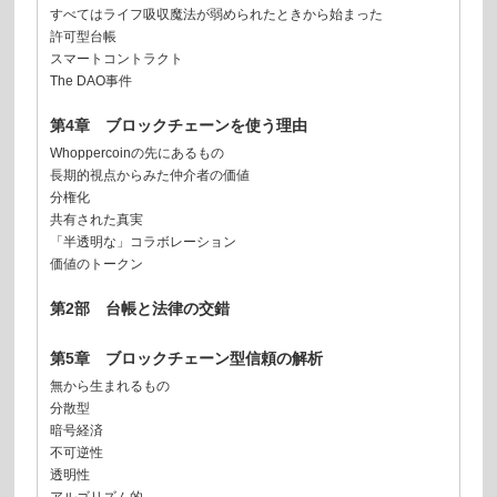
すべてはライフ吸収魔法が弱められたときから始まった
許可型台帳
スマートコントラクト
The DAO事件
第4章 ブロックチェーンを使う理由
Whoppercoinの先にあるもの
長期的視点からみた仲介者の価値
分権化
共有された真実
「半透明な」コラボレーション
価値のトークン
第2部 台帳と法律の交錯
第5章 ブロックチェーン型信頼の解析
無から生まれるもの
分散型
暗号経済
不可逆性
透明性