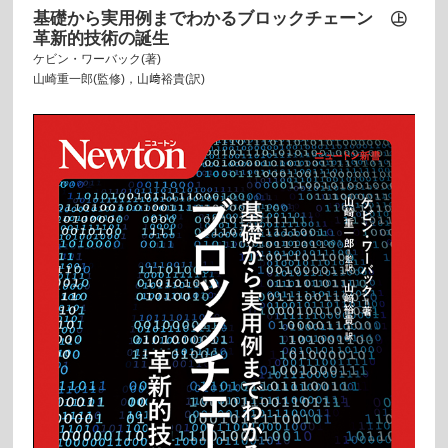
基礎から実用例までわかるブロックチェーン ㊤
革新的技術の誕生
ケビン・ワーバック(著)
山崎重一郎(監修)，山﨑裕貴(訳)