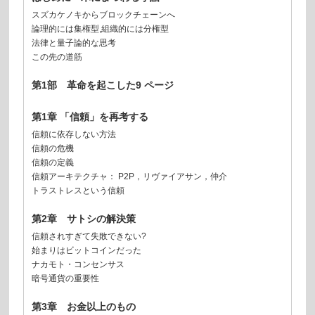
スズカケノキからブロックチェーンへ
論理的には集権型,組織的には分権型
法律と量子論的な思考
この先の道筋
第1部 革命を起こした9 ページ
第1章 「信頼」を再考する
信頼に依存しない方法
信頼の危機
信頼の定義
信頼アーキテクチャ： P2P，リヴァイアサン，仲介
トラストレスという信頼
第2章 サトシの解決策
信頼されすぎて失敗できない?
始まりはビットコインだった
ナカモト・コンセンサス
暗号通貨の重要性
第3章 お金以上のもの