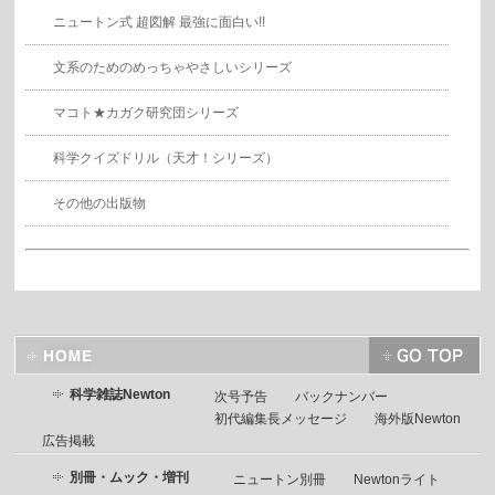
ニュートン式 超図解 最強に面白い!!
文系のためのめっちゃやさしいシリーズ
マコト★カガク研究団シリーズ
科学クイズドリル（天才！シリーズ）
その他の出版物
科学雑誌Newton
次号予告
バックナンバー
初代編集長メッセージ
海外版Newton
広告掲載
別冊・ムック・増刊
ニュートン別冊
Newtonライト