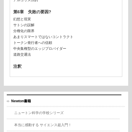
アルゴリズム的
第6章 失敗の要因?
幻想と現実
サトシの誤解
分権化の限界
あまりスマートではないコントラクト
トークン発行者への信頼
中央集権型のエッジプロバイダー
道路交通法
注釈
Newton書籍
ニュートン科学の学校シリーズ
本当に感動する サイエンス超入門！