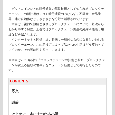
ビットコインなどの暗号通貨の基盤技術として知られるブロックチ
ェーン。この新技術は，今や暗号通貨のみならず，不動産，食品業
界，地方自治体など，さまざまな分野で活用されています。
本書は，複雑で難解とされるブロックチェーンについて，基礎から
わかりやすく解説。上巻ではブロックチェーン誕生の経緯や機能，用
途などを紹介します。
インターネットと同様，近い将来，一般的なものになるといわれる
ブロックチェーン。この新技術によって私たちの生活はどう変わって
いくのか。その可能性を探っていきます。
※本書は2021年発行『ブロックチェーンの技術と革新 ブロックチェ
ーンが変える信頼の世界』をニュートン新書として発行したもので
す。
CONTENTS
序文
謝辞
はじめに 木にまつわる小話