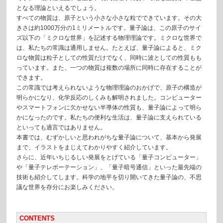
となる理論といえるでしょう。
すべての物質は、原子という小さな小さな粒でできています。その大
きさは約1000万分の1ミリメートルです。量子論は、この原子のサイ
ズ以下の「ミクロな世界」を記述する物理理論です。ミクロな世界で
は、私たちの常識は通用しません。たとえば、量子論によると、ミク
ロな物質は粒子としての性質だけでなく、同時に波としての性質もも
っています。また、一つの物質は複数の場所に同時に存在することが
できます。
この常識では考えられないような物理理論のおかげで、原子の構造が
明らかになり、化学反応のしくみも解明されました。コンピューター
やスマートフォンに欠かせない半導体の性質も、量子論によって明ら
かになったのです。私たちの便利な生活は、量子論に支えられている
といっても過言ではありません。
本書では、むずかしいと思われがちな量子論について、基本から発展
まで、イラストをまじえてわかりやすく紹介しています。
さらに、近年いちじるしい発展をとげている「量子コンピューター」
や「量子テレポーテーション」、「量子暗号通信」といった最先端の
技術も紹介してします。科学の地平を切り開いてきた量子論の、不思
議な世界を存分にお楽しみください。
CONTENTS