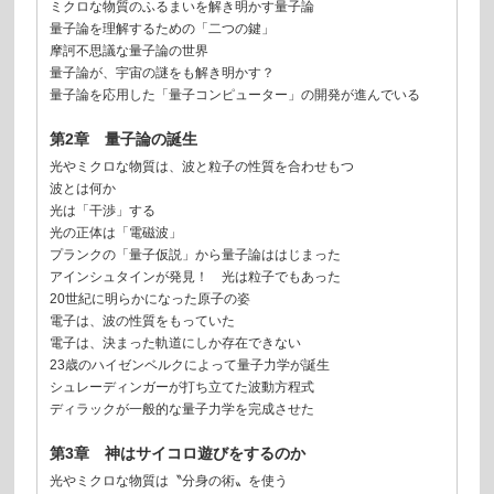
ミクロな物質のふるまいを解き明かす量子論
量子論を理解するための「二つの鍵」
摩訶不思議な量子論の世界
量子論が、宇宙の謎をも解き明かす？
量子論を応用した「量子コンピューター」の開発が進んでいる
第2章 量子論の誕生
光やミクロな物質は、波と粒子の性質を合わせもつ
波とは何か
光は「干渉」する
光の正体は「電磁波」
プランクの「量子仮説」から量子論ははじまった
アインシュタインが発見！ 光は粒子でもあった
20世紀に明らかになった原子の姿
電子は、波の性質をもっていた
電子は、決まった軌道にしか存在できない
23歳のハイゼンベルクによって量子力学が誕生
シュレーディンガーが打ち立てた波動方程式
ディラックが一般的な量子力学を完成させた
第3章 神はサイコロ遊びをするのか
光やミクロな物質は〝分身の術〟を使う