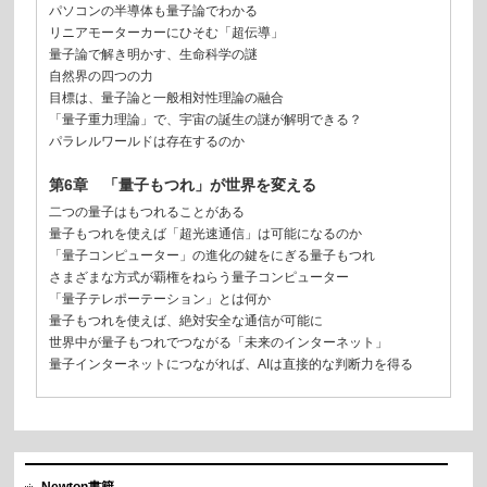
パソコンの半導体も量子論でわかる
リニアモーターカーにひそむ「超伝導」
量子論で解き明かす、生命科学の謎
自然界の四つの力
目標は、量子論と一般相対性理論の融合
「量子重力理論」で、宇宙の誕生の謎が解明できる？
パラレルワールドは存在するのか
第6章 「量子もつれ」が世界を変える
二つの量子はもつれることがある
量子もつれを使えば「超光速通信」は可能になるのか
「量子コンピューター」の進化の鍵をにぎる量子もつれ
さまざまな方式が覇権をねらう量子コンピューター
「量子テレポーテーション」とは何か
量子もつれを使えば、絶対安全な通信が可能に
世界中が量子もつれでつながる「未来のインターネット」
量子インターネットにつながれば、AIは直接的な判断力を得る