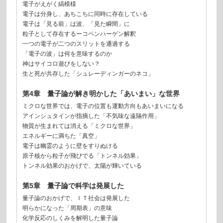
電子がえがく縞模様
電子は分身し、あちこちに同時に存在している
電子は「見る前」は波、「見た瞬間」に
粒子として存在するーコペンハーゲン解釈
一つの電子が二つのスリットを通過する
「電子の波」は何を意味するのか
神はサイコロ遊びをしない？
生と死が共存した「シュレーディンガーのネコ」
第4章 量子論が解き明かした「あいまい」な世界
ミクロな世界では、電子の位置も運動方向もあいまいになる
アインシュタインが指摘した「不気味な遠隔作用」
物質が生まれては消える「ミクロな世界」
エネルギーに満ちた「真空」
電子は幽霊のように壁をすりぬける
原子核から粒子が飛びでる「トンネル効果」
トンネル効果のおかげで、太陽が輝いている
第5章 量子論で科学は発展した
量子論のおかげで、ＩＴ社会は発展した
明らかになった「周期表」の意味
化学反応のしくみを解明した量子論