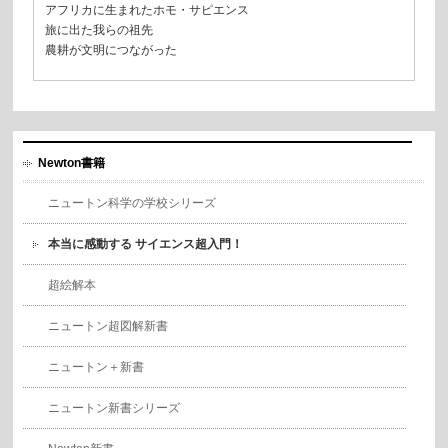
アフリカに生まれたホモ・サピエンス
旅に出た我らの祖先
農耕が文明につながった
Newton書籍
ニュートン科学の学校シリーズ
本当に感動する サイエンス超入門！
超絵解本
ニュートン超図解新書
ニュートン＋新書
ニュートン新書シリーズ