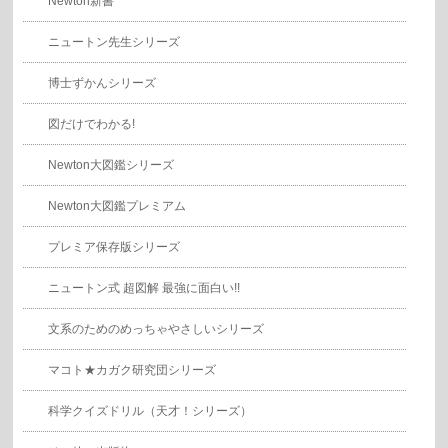
Newton新書
ニュートン先生シリーズ
博士ずかんシリーズ
図だけでわかる!
Newton大図鑑シリーズ
Newton大図鑑プレミアム
プレミア保存版シリーズ
ニュートン式 超図解 最強に面白い!!
文系のためのめっちゃやさしいシリーズ
マコト★カガク研究団シリーズ
科学クイズドリル（天才！シリーズ）