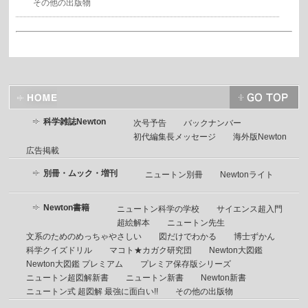
その他の出版物
科学雑誌Newton
次号予告
バックナンバー
初代編集長メッセージ
海外版Newton
広告掲載
別冊・ムック・増刊
ニュートン別冊
Newtonライト
Newton書籍
ニュートン科学の学校
サイエンス超入門
超絵解本
ニュートン先生
文系のためのめっちゃやさしい
図だけでわかる
博士ずかん
科学クイズドリル
マコト★カガク研究団
Newton大図鑑
Newton大図鑑 プレミアム
プレミア保存版シリーズ
ニュートン超図解新書
ニュートン新書
Newton新書
ニュートン式 超図解 最強に面白い!!
その他の出版物