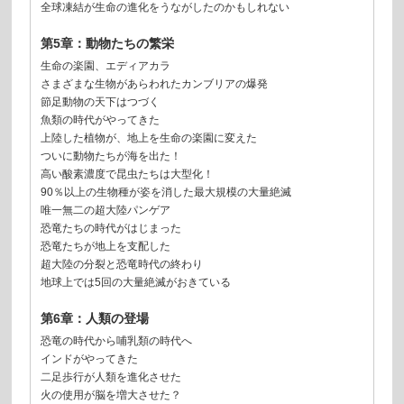
全球凍結が生命の進化をうながしたのかもしれない
第5章：動物たちの繁栄
生命の楽園、エディアカラ
さまざまな生物があらわれたカンブリアの爆発
節足動物の天下はつづく
魚類の時代がやってきた
上陸した植物が、地上を生命の楽園に変えた
ついに動物たちが海を出た！
高い酸素濃度で昆虫たちは大型化！
90％以上の生物種が姿を消した最大規模の大量絶滅
唯一無二の超大陸パンゲア
恐竜たちの時代がはじまった
恐竜たちが地上を支配した
超大陸の分裂と恐竜時代の終わり
地球上では5回の大量絶滅がおきている
第6章：人類の登場
恐竜の時代から哺乳類の時代へ
インドがやってきた
二足歩行が人類を進化させた
火の使用が脳を増大させた？