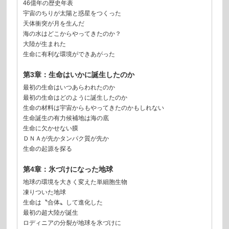
46億年の歴史年表
宇宙のちりが太陽と惑星をつくった
天体衝突が月を生んだ
海の水はどこからやってきたのか？
大陸が生まれた
生命に有利な環境ができあがった
第3章：生命はいかに誕生したのか
最初の生命はいつあらわれたのか
最初の生命はどのように誕生したのか
生命の材料は宇宙からもやってきたのかもしれない
生命誕生の有力候補地は海の底
生命に欠かせない膜
ＤＮＡが先かタンパク質が先か
生命の起源を探る
第4章：氷づけになった地球
地球の環境を大きく変えた単細胞生物
凍りついた地球
生命は〝合体〟して進化した
最初の超大陸が誕生
ロディニアの分裂が地球を氷づけに