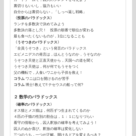
裏切りもいいし，協力もいい
自分からは裏切らない，「しっぺ返し戦略」
〈投票のパラドックス〉
ランチを多数決で決めてみよう
多数決の落とし穴！ 投票の順番で順位が変わる
最も食べたくないものが，1位になることも
〈うそつきのパラドックス〉
「全員うそつき」という発言のパラドックス
エピメニデスの発言は，ほんとうなのか，うそなのか
うそつき天使と正直天使から，天国への道を聞く
うそつき天使は，何が何でもうそをつく
父の機転で，人食いワニから子供を救え！
コラム
ワニは口を開けるのが苦手
コラム
博士! 教えて!! テセウスの船って何?
２ 数学のパラドックス
〈確率のパラドックス〉
オス猫とメス猫は，何匹ずつ生まれてくるのか
４匹の子猫の性別の割合は，１：１になりづらい
看守の情報から，囚人釈放の確率を考えてみよう！
囚人のぬか喜び。釈放の確率は変化しない
三つのうち，一つが正解。開けるドアを変えるべき？