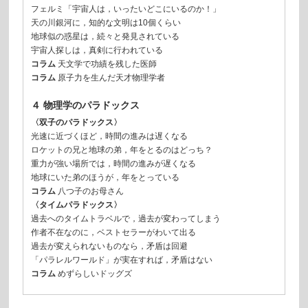
フェルミ「宇宙人は，いったいどこにいるのか！」
天の川銀河に，知的な文明は10個くらい
地球似の惑星は，続々と発見されている
宇宙人探しは，真剣に行われている
コラム
天文学で功績を残した医師
コラム
原子力を生んだ天才物理学者
４ 物理学のパラドックス
〈双子のパラドックス〉
光速に近づくほど，時間の進みは遅くなる
ロケットの兄と地球の弟，年をとるのはどっち？
重力が強い場所では，時間の進みが遅くなる
地球にいた弟のほうが，年をとっている
コラム
八つ子のお母さん
〈タイムパラドックス〉
過去へのタイムトラベルで，過去が変わってしまう
作者不在なのに，ベストセラーがわいて出る
過去が変えられないものなら，矛盾は回避
「パラレルワールド」が実在すれば，矛盾はない
コラム
めずらしいドッグズ