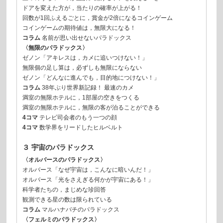
ドアを変えた方が，当たりの確率が上がる！
回数が1回ふえるごとに，賞金が2倍になるコインゲーム
コインゲームの期待値は，無限大になる！
コラム
名前が思い出せないパラドックス
〈無限のパラドックス〉
ゼノン「アキレスは，カメに追いつけない！」
無限個の足し算は，必ずしも無限にならない
ゼノン「どんなに進んでも，目的地につけない！」
コラム
38年ぶり世界新記録！ 最速のカメ
満室の無限ホテルに，1部屋の空きをつくる
満室の無限ホテルに，無限の客が泊ることができる
4コマ
テレビ司会者のもう一つの顔
4コマ
数学界をリードしたヒルベルト
３ 宇宙のパラドックス
〈オルバースのパラドックス〉
オルバース「なぜ宇宙は，こんなに暗いんだ！」
オルバース「光をさえぎる何かが宇宙にある！」
科学者たちの，まじめな珍回答
観測できる星の数は限られている
コラム
マルハナバチのパラドックス
〈フェルミのパラドックス〉