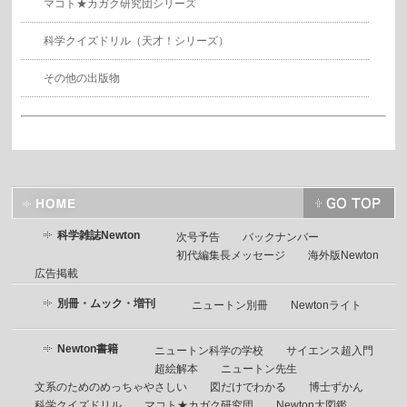
マコト★カガク研究団シリーズ
科学クイズドリル（天才！シリーズ）
その他の出版物
科学雑誌Newton
次号予告
バックナンバー
初代編集長メッセージ
海外版Newton
広告掲載
別冊・ムック・増刊
ニュートン別冊
Newtonライト
Newton書籍
ニュートン科学の学校
サイエンス超入門
超絵解本
ニュートン先生
文系のためのめっちゃやさしい
図だけでわかる
博士ずかん
科学クイズドリル
マコト★カガク研究団
Newton大図鑑