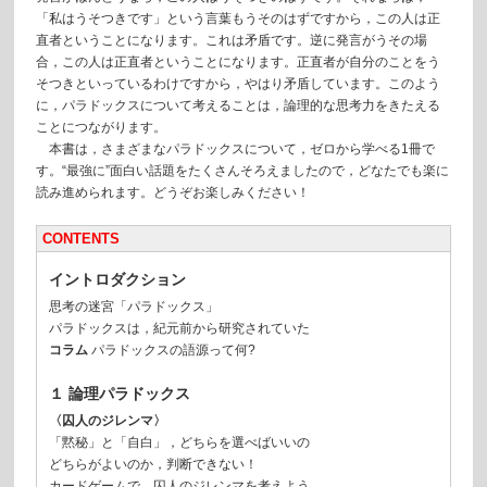
「私はうそつきです」という言葉もうそのはずですから，この人は正
直者ということになります。これは矛盾です。逆に発言がうその場
合，この人は正直者ということになります。正直者が自分のことをう
そつきといっているわけですから，やはり矛盾しています。このよう
に，パラドックスについて考えることは，論理的な思考力をきたえる
ことにつながります。
本書は，さまざまなパラドックスについて，ゼロから学べる1冊で
す。“最強に”面白い話題をたくさんそろえましたので，どなたでも楽に
読み進められます。どうぞお楽しみください！
CONTENTS
イントロダクション
思考の迷宮「パラドックス」
パラドックスは，紀元前から研究されていた
コラム
パラドックスの語源って何?
１ 論理パラドックス
〈囚人のジレンマ〉
「黙秘」と「自白」，どちらを選べばいいの
どちらがよいのか，判断できない！
カードゲームで，囚人のジレンマを考えよう