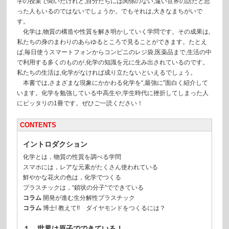
学の授業で聞いたけれど,自分たちには関係のない,遠い世界の話だと思
った人もいるのではないでしょうか。でもそれは,大きなまちがいで
す。
化学は,物質の構造や性質を解き明かしていく学問です。その成果は,
私たちの身のまわりのあらゆるところで見ることができます。たとえ
ば,毎日使うスマートフォンからコンビニのレジ袋,医薬品まで,生活の中
で利用する多くのものが,化学の知識を元に生み出されているのです。
私たちの生活は,化学がなければ成り立たないといえるでしょう。
本書では,さまざまな現象にかかわる化学を“,最強に"面白く紹介して
います。化学を勉強している中高生や,学生時代に挫折してしまった人
にピッタリの1冊です。ぜひご一読ください！
CONTENTS
イントロダクション
化学とは，物質の性質を調べる学問
スマホには，レアな元素がたくさん使われている
鮮やかな花火の色は，化学でつくる
プラスチックは，“鎖状の分子”でできている
コラム
開発が進む生分解性プラスチック
コラム
博士! 教えて!! ダイヤモンドをつくるには？
１ 世界は原子でできている！