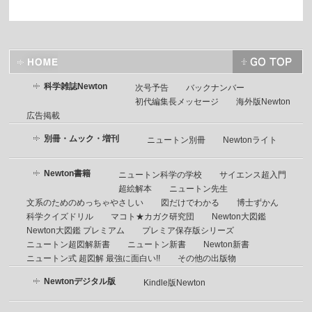
科学雑誌Newton
次号予告
バックナンバー
初代編集長メッセージ
海外版Newton
広告掲載
別冊・ムック・増刊
ニュートン別冊
Newtonライト
Newton書籍
ニュートン科学の学校
サイエンス超入門
超絵解本
ニュートン先生
文系のためのめっちゃやさしい
図だけでわかる
博士ずかん
科学クイズドリル
マコト★カガク研究団
Newton大図鑑
Newton大図鑑 プレミアム
プレミア保存版シリーズ
ニュートン超図解新書
ニュートン新書
Newton新書
ニュートン式 超図解 最強に面白い!!
その他の出版物
Newtonデジタル版
Kindle版Newton