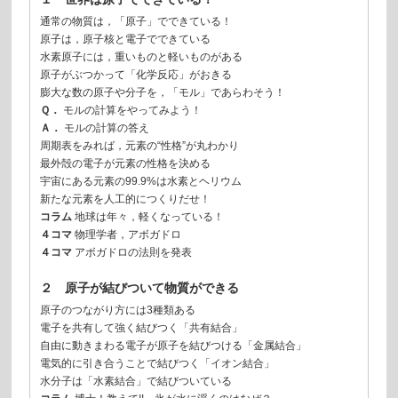
通常の物質は，「原子」でできている！
原子は，原子核と電子でできている
水素原子には，重いものと軽いものがある
原子がぶつかって「化学反応」がおきる
膨大な数の原子や分子を，「モル」であらわそう！
Ｑ．
モルの計算をやってみよう！
Ａ．
モルの計算の答え
周期表をみれば，元素の“性格”が丸わかり
最外殻の電子が元素の性格を決める
宇宙にある元素の99.9%は水素とヘリウム
新たな元素を人工的につくりだせ！
コラム
地球は年々，軽くなっている！
４コマ
物理学者，アボガドロ
４コマ
アボガドロの法則を発表
２ 原子が結びついて物質ができる
原子のつながり方には3種類ある
電子を共有して強く結びつく「共有結合」
自由に動きまわる電子が原子を結びつける「金属結合」
電気的に引き合うことで結びつく「イオン結合」
水分子は「水素結合」で結びついている