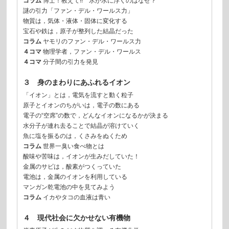
コラム
博士！教えて!! 氷が水に浮くのはなぜ？
謎の引力「ファン・デル・ワールス力」
物質は，気体・液体・固体に変化する
宝石や鉄は，原子が整列した結晶だった
コラム
ヤモリのファン・デル・ワールス力
４コマ
物理学者，ファン・デル・ワールス
４コマ
分子間の引力を発見
３ 身のまわりにあふれるイオン
「イオン」とは，電気を流すと動く粒子
原子とイオンのちがいは，電子の数にある
電子の“空席”の数で，どんなイオンになるかが決まる
水分子が連れ去ることで結晶が溶けていく
魚に塩を振るのは，くさみをぬくため
コラム
世界一臭い食べ物とは
酸味や苦味は，イオンが生みだしていた！
金属のサビは，酸素がつくっていた
電池は，金属のイオンを利用している
マンガン乾電池の中を見てみよう
コラム
イカやタコの血液は青い
４ 現代社会に欠かせない有機物