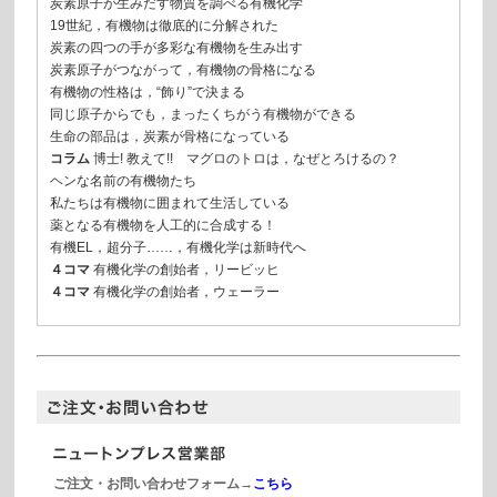
炭素原子が生みだす物質を調べる有機化学
19世紀，有機物は徹底的に分解された
炭素の四つの手が多彩な有機物を生み出す
炭素原子がつながって，有機物の骨格になる
有機物の性格は，“飾り”で決まる
同じ原子からでも，まったくちがう有機物ができる
生命の部品は，炭素が骨格になっている
コラム
博士! 教えて!! マグロのトロは，なぜとろけるの？
ヘンな名前の有機物たち
私たちは有機物に囲まれて生活している
薬となる有機物を人工的に合成する！
有機EL，超分子……，有機化学は新時代へ
４コマ
有機化学の創始者，リービッヒ
４コマ
有機化学の創始者，ウェーラー
ご注文・お問い合わせフォーム→
こちら