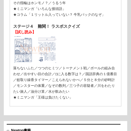
その指輪はホンモノ？／うるう年
★ミニマンガ「いろんな接頭語」
★コラム「１リットル入っていない？ 牛乳パックのなぞ」
ステージ４ 難関！ ラスボスクイズ
【試し読み】
落ちないふた／つつのヒミツ／トーナメント戦／ボールの組み合
わせ／出やすい目の合計／□に入る数字は？／国語辞典の１億番目
／蚊取り線香タイマー／こえられないかべ／５分と８分の砂時計
／モンスターの体重／なぞの数列／三つ子の容疑者／川をわたり
たい旅人／油分け算／水が飲みたい
★ミニマンガ「王様は負けたくない」
Newton書籍