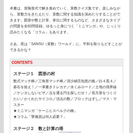
本書は、冒険形式で解き進めていく、算数クイズ集です。楽しみなが
ら、算数力をきたえたり、算数に関する知識を深めたりすることがで
きます。図形や数と計算、単位に関するものなど、さまざまなタイプ
の問題を全60問収録。ゆるっと身につく「ミニマンガ」や、じっくり
読みたくなる「コラム」もあります。
さあ、君は「SANSU（算数）ワールド」に、平和を取りもどすことが
できるかな？
CONTENTS
ステージ１ 図形の村
数式マッチ棒／三角形マッチ棒／清少納言知恵の板／白４黒４／
碁石を拾え！／一筆書きドレカナ／水くみロード／土地の境界線
／ケンカしないピザ／点を通る円を探しだせ！／長方形をつくり
たい／かくれたサイコロ／頂点の数／ブロックはずし／マス・マ
スター
★ミニマンガ「ケーニヒスベルクの橋」
★コラム「警備員は何人必要？」
ステージ２ 数と計算の塔