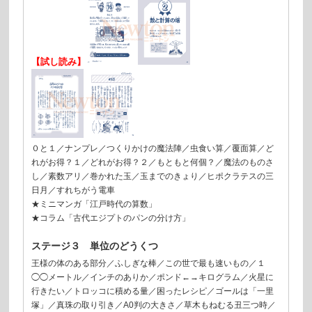
【試し読み】
０と１／ナンプレ／つくりかけの魔法陣／虫食い算／覆面算／ど
れがお得？１／どれがお得？２／もともと何個？／魔法のものさ
し／素数アリ／巻かれた玉／玉までのきょり／ヒポクラテスの三
日月／すれちがう電車
★ミニマンガ「江戸時代の算数」
★コラム「古代エジプトのパンの分け方」
ステージ３ 単位のどうくつ
王様の体のある部分／ふしぎな棒／この世で最も速いもの／１
◯◯メートル／インチのありか／ポンド←→キログラム／火星に
行きたい／トロッコに積める量／困ったレシピ／ゴールは「一里
塚」／真珠の取り引き／A0判の大きさ／草木もねむる丑三つ時／