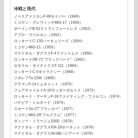
冷戦と現代
ノースアメリカンF-86セイバー（1949）
ミコヤン・グレヴィッチMiG-17（1950）
ボーイングB-52ストラトフォートレス（1952）
アブロ・ヴァルカン（1952）
ロッキードC-130ハーキュリーズ（1954）
ミコヤンMiG-21（1955）
マクドネル・ダグラスF-4ファントムⅡ（1958）
ロッキードSR-71“ブラックバード”（1962）
ゼネラル・ダイナミクスF-111（1964）
ロッキードC-5ギャラクシー（1968）
ツポレフTu-22M（1969）
グラマンF-14トムキャット（1970）
フェアチャイルドA-10サンダーボルトⅡ（1972）
ロッキード・マーチンF-16ファイティング・ファルコン（1974）
パナビア・トルネード（1974）
スホーイSu-27“フランカー”（1977）
ミコヤンMiG-29“フルクラム”（1977）
ダッソー・ミラージュ2000（1978）
マクドネル・ダグラスF/A-18ホーネット（1978）
マクドネル・ダグラスAV-8BハリアーⅡ（1978）