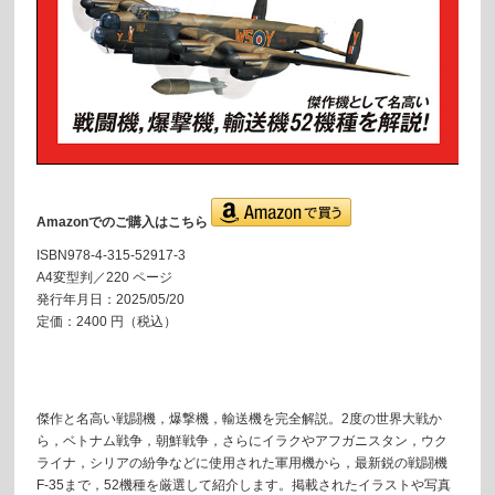
Amazonでのご購入はこちら
ISBN978-4-315-52917-3
A4変型判／220 ページ
発行年月日：2025/05/20
定価：2400 円（税込）
傑作と名高い戦闘機，爆撃機，輸送機を完全解説。2度の世界大戦か
ら，ベトナム戦争，朝鮮戦争，さらにイラクやアフガニスタン，ウク
ライナ，シリアの紛争などに使用された軍用機から，最新鋭の戦闘機
F-35まで，52機種を厳選して紹介します。掲載されたイラストや写真