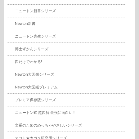
ニュートン新書シリーズ
Newton新書
ニュートン先生シリーズ
博士ずかんシリーズ
図だけでわかる!
Newton大図鑑シリーズ
Newton大図鑑プレミアム
プレミア保存版シリーズ
ニュートン式 超図解 最強に面白い!!
文系のためのめっちゃやさしいシリーズ
マコト★カガク研究団シリーズ