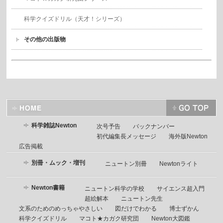
科学クイズドリル（天才！シリーズ）
その他の出版物
科学雑誌Newton
次号予告
バックナンバー
初代編集長メッセージ
海外版Newton
広告掲載
別冊・ムック・増刊
ニュートン別冊
Newtonライト
Newton書籍
ニュートン科学の学校
サイエンス超入門
超絵解本
ニュートン先生
文系のためのめっちゃやさしい
図だけでわかる
博士ずかん
科学クイズドリル
マコト★カガク研究団
Newton大図鑑