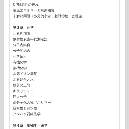
CP対称性の破れ
暗黒エネルギーと暗黒物質
未解決問題（多元的宇宙，超対称性，弦理論）
第３章 化学
元素周期表
放射性炭素年代測定法
分子内結合
分子間結合
化学反応
有機化学
無機化学
水素イオン濃度
水素結合と水
物質の三態
キラリティー
巨大分子
高分子化合物（ポリマー）
親水性と疎水性
タンパク質結晶学
第４章 生物学・医学