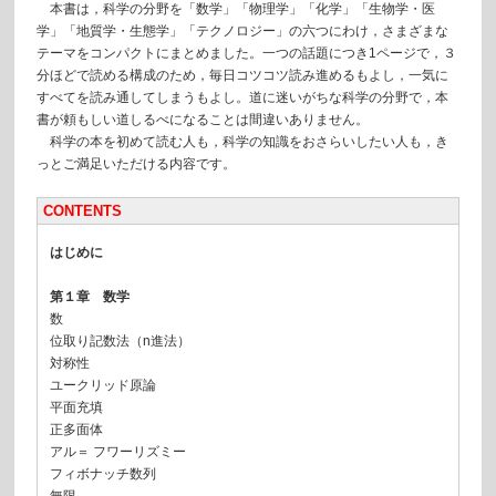
本書は，科学の分野を「数学」「物理学」「化学」「生物学・医
学」「地質学・生態学」「テクノロジー」の六つにわけ，さまざまな
テーマをコンパクトにまとめました。一つの話題につき1ページで，３
分ほどで読める構成のため，毎日コツコツ読み進めるもよし，一気に
すべてを読み通してしまうもよし。道に迷いがちな科学の分野で，本
書が頼もしい道しるべになることは間違いありません。
科学の本を初めて読む人も，科学の知識をおさらいしたい人も，き
っとご満足いただける内容です。
CONTENTS
はじめに
第１章 数学
数
位取り記数法（n進法）
対称性
ユークリッド原論
平面充填
正多面体
アル＝ フワーリズミー
フィボナッチ数列