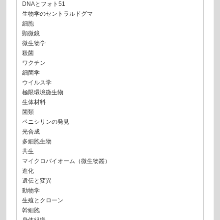
DNAとフォト51
生物学のセントラルドグマ
細胞
顕微鏡
微生物学
殺菌
ワクチン
細菌学
ウイルス学
極限環境微生物
生体材料
菌類
ペニシリンの発見
光合成
多細胞生物
共生
マイクロバイオーム（微生物叢）
進化
遺伝と変異
動物学
生殖とクローン
幹細胞