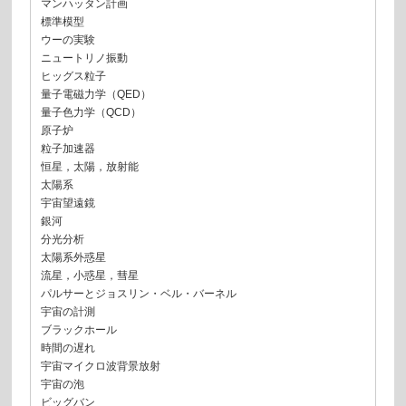
マンハッタン計画
標準模型
ウーの実験
ニュートリノ振動
ヒッグス粒子
量子電磁力学（QED）
量子色力学（QCD）
原子炉
粒子加速器
恒星，太陽，放射能
太陽系
宇宙望遠鏡
銀河
分光分析
太陽系外惑星
流星，小惑星，彗星
パルサーとジョスリン・ベル・バーネル
宇宙の計測
ブラックホール
時間の遅れ
宇宙マイクロ波背景放射
宇宙の泡
ビッグバン