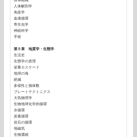
身体組織
人体解剖学
免疫学
血液循環
寄生虫学
神経科学
手術
第５章 地質学・生態学
生活史
生態学の原理
栄養カスケード
地球の海
絶滅
多様性と個体数
プレートテクトニクス
大気物理学
生物地球化学的循環
水循環
炭素循環
岩石の循環
地磁気
生物濃縮