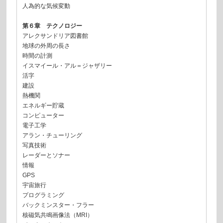
人為的な気候変動
第６章 テクノロジー
アレクサンドリア図書館
地球の外周の長さ
時間の計測
イスマイール・アル＝ジャザリー
活字
建設
熱機関
エネルギー貯蔵
コンピューター
電子工学
アラン・チューリング
写真技術
レーダーとソナー
情報
GPS
宇宙旅行
プログラミング
バックミンスター・フラー
核磁気共鳴画像法（MRI）