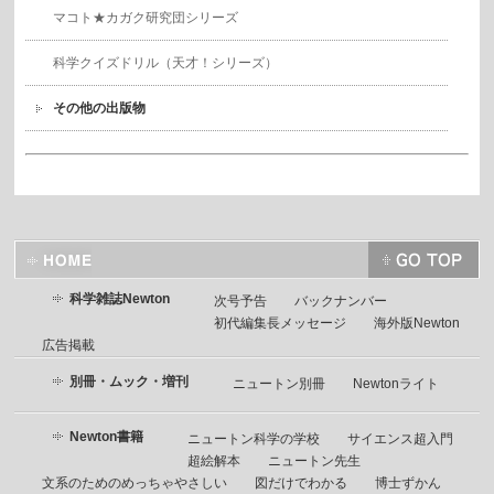
マコト★カガク研究団シリーズ
科学クイズドリル（天才！シリーズ）
その他の出版物
科学雑誌Newton
次号予告
バックナンバー
初代編集長メッセージ
海外版Newton
広告掲載
別冊・ムック・増刊
ニュートン別冊
Newtonライト
Newton書籍
ニュートン科学の学校
サイエンス超入門
超絵解本
ニュートン先生
文系のためのめっちゃやさしい
図だけでわかる
博士ずかん