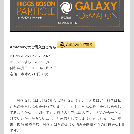
Amazonでのご購入はこちら
ISBN978-4-315-52328-7
B5ワイド判／176ページ
発行年月日：2021年2月15日
定価：本体2,637円＋税
「科学なしには，現代社会は語れない！」と言えるほど，科学は私
たちの暮らしに根を張っています。しかし，そんな科学を少し勉強し
てみようかな，と思っても，科学の世界は広大で，「どこから手をつ
けていいかわからない……」と呆然としてしまうかもしれません。本
書『図解 教養事典 科学』はそのような悩みを解決するのに最適な1冊
です。