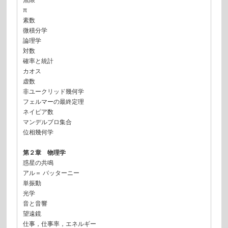
無限
π
素数
微積分学
論理学
対数
確率と統計
カオス
虚数
非ユークリッド幾何学
フェルマーの最終定理
ネイピア数
マンデルブロ集合
位相幾何学
第２章 物理学
惑星の共鳴
アル＝ バッターニー
単振動
光学
音と音響
望遠鏡
仕事，仕事率，エネルギー