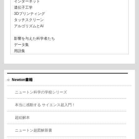
インターネット
遺伝子工学
3Dプリンティング
タッチスクリーン
アルゴリズムとAI
影響を与えた科学者たち
データ集
用語集
Newton書籍
ニュートン科学の学校シリーズ
本当に感動する サイエンス超入門！
超絵解本
ニュートン超図解新書