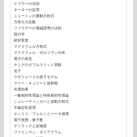
ケプラーの法則
ネーターの定理
ニュートンの運動方程式
万有引力定数
ファラデーの電磁誘導の法則
熱力学
絶対零度
マクスウェル方程式
マクスウェル・ボルツマン分布
電子の発見
ヤングのダブルスリット実験
光子
ラザフォードの原子モデル
マリー・キュリーと放射能
光電効果
一般相対性理論と特殊相対性理論
シュレーディンガーと波動方程式
不確定性原理
エンリコ・フェルミとベータ崩壊
電子状態，量子数
ディラックと反物質
ファインマン・ダイアグラム