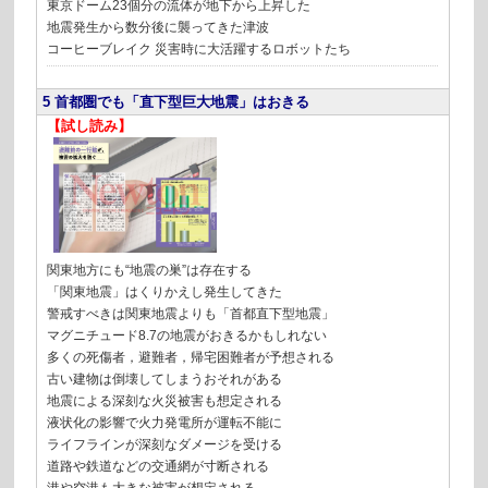
東京ドーム23個分の流体が地下から上昇した
地震発生から数分後に襲ってきた津波
コーヒーブレイク 災害時に大活躍するロボットたち
5 首都圏でも「直下型巨大地震」はおきる
【試し読み】
関東地方にも“地震の巣”は存在する
「関東地震」はくりかえし発生してきた
警戒すべきは関東地震よりも「首都直下型地震」
マグニチュード8.7の地震がおきるかもしれない
多くの死傷者，避難者，帰宅困難者が予想される
古い建物は倒壊してしまうおそれがある
地震による深刻な火災被害も想定される
液状化の影響で火力発電所が運転不能に
ライフラインが深刻なダメージを受ける
道路や鉄道などの交通網が寸断される
港や空港も大きな被害が想定される