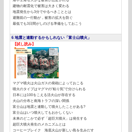
建物の耐震化で被害は大きく変わる
地震発生から3分でやるぺきこととは
避難前の一行動が，被害の拡大を防ぐ
最低でも3日間がしのげる準備をしておこう
6 地震と連動するかもしれない「富士山噴火」
【試し読み】
マグマ噴火は火山ガスの発砲によっておこる
噴火のタイプはマグマの“粘り気”で分けられる
日本には100をこえる活火山が存在する
火山の分布と南海トラフの深い関係
富士山は地震と連動して噴火したことがある?
富士山はいつ噴火してもおかしくない
未来のどこかで必ず「超巨大噴火」は発生する
超巨大噴火発生のメカニズムとは
コーヒーブレイク 海底火山が新しい島を生みだす