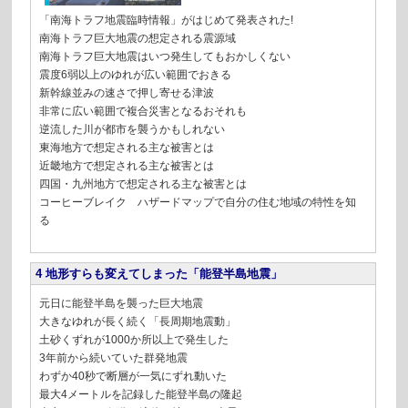
「南海トラフ地震臨時情報」がはじめて発表された!
南海トラフ巨大地震の想定される震源域
南海トラフ巨大地震はいつ発生してもおかしくない
震度6弱以上のゆれが広い範囲でおきる
新幹線並みの速さで押し寄せる津波
非常に広い範囲で複合災害となるおそれも
逆流した川が都市を襲うかもしれない
東海地方で想定される主な被害とは
近畿地方で想定される主な被害とは
四国・九州地方で想定される主な被害とは
コーヒーブレイク ハザードマップで自分の住む地域の特性を知
る
4 地形すらも変えてしまった「能登半島地震」
元日に能登半島を襲った巨大地震
大きなゆれが長く続く「長周期地震動」
土砂くずれが1000か所以上で発生した
3年前から続いていた群発地震
わずか40秒で断層が一気にずれ動いた
最大4メートルを記録した能登半島の隆起