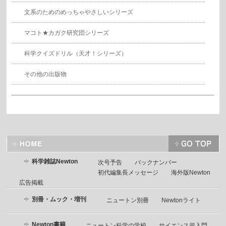
文系のためのめっちゃやさしいシリーズ
マコト★カガク研究団シリーズ
科学クイズドリル（天才！シリーズ）
その他の出版物
科学雑誌Newton
次号予告
バックナンバー
初代編集長メッセージ
海外版Newton
広告掲載
別冊・ムック・増刊
ニュートン別冊
Newtonライト
Newton書籍
ニュートン科学の学校
サイエンス超入門