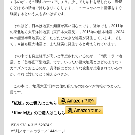
くるのが，その理由の一つでしょう。少しでもゆれを感じたら，SNS
などはその話題で持ちきりになります。ニュースやネット情報をすぐ
確認するという人も多いはずです。
それほど，日本は地震の頻度が高い国なのです。近年でも，2011年
の東北地方太平洋沖地震（東日本大震災），2016年の熊本地震，2024
年の能登半島地震など，たびたび大きな地震が発生しています。そし
て，今後も巨大地震は，また確実に発生すると考えられています。
その中でも発生確率が高いと予想されているのが，「南海トラフ地
震」と「首都直下型地震」です。いったい巨大地震とはどのようなメ
カニズムでおこるのか。具体的にどのような被害が想定されているの
か。それに対してどう備えるべきか。
この本は，“地震大国”日本に住む私たちの知るべき情報がつまった一
冊です。
「紙版」の
ご購入はこちら
「Kindle版」のご購入はこちら
ISBN 978-4-315-52874-9
A5判／オールカラー／144ページ