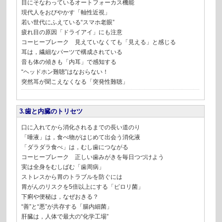
目にそなわっているオートフォーカス機能
現代人をおびやかす「軸性近視」
若い世代にふえている“スマホ老眼”
疲れ目の原因「ドライアイ」にも注意
コーヒーブレーク 見えていなくても「見える」と感じる
耳は，繊細なパーツで構成されている
音も体の傾きも「内耳」で感知する
“ヘッドホン難聴”はなおらない！
突然耳が聞こえなくなる「突発性難聴」
3.歯と内臓のトリセツ
口に入れてから消化されるまでの長い道のり
「唾液」は，食べ物がはじめて出会う消化液
「ダラダラ食べ」は，むし歯につながる
コーヒーブレーク 正しい歯みがきを毎日つづけよう
実は全身をむしばむ「歯周病」
ストレスから胃のトラブルを防ぐには
胃がんのリスクを5倍以上にする「ピロリ菌」
下痢や便秘は，なぜおきる？
“善”と“悪”が共存する「腸内細菌」
肝臓は，人体で最大の“化学工場”