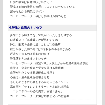
肝臓の病気は自覚症状が出にくい
腎臓は血液の状態を管理し，コントロールしている
尿からわかる病気のサイン
コーヒーブレーク やはり肥満は万病のもと
4.呼吸と血液のトリセツ
鼻や口から肺までを，空気がいったりきたりする
口呼吸より「鼻呼吸」が断然おすすめ
肺は，酸素を全身に送りこむガス交換所
枝分かれした肺の先には3億個もの小部屋がある
呼吸ができるのは筋肉のおかげ！
呼吸筋をきたえるストレッチ
コーヒーブレーク 推定500万人以上がかかる肺の生活習慣病
血管は，全身に酸素と栄養を届ける流通網
血管がかたくなる動脈硬化に注意！
心臓は大量の血液を循環させる
もしものときに心臓をよみがえらせる「AED」
高血圧が「サイレントキラー」とよばれる理由
「コレステロール値の異常」を甘くみない！
コーヒーブレーク 肥満は動脈硬化への特急券