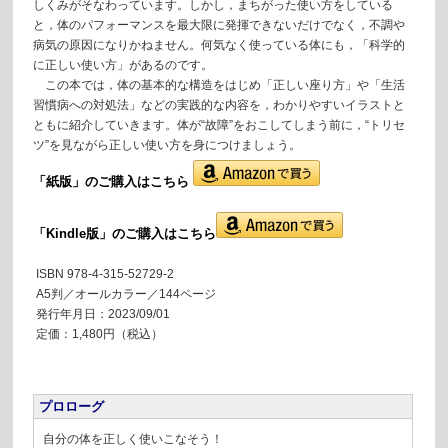
しくみがそなわっています。しかし，まちがった使い方をしている
と，体のパフォーマンスを最大限に発揮できないだけでなく，不調や
病気の原因になりかねません。何気なく使っている体にも，「科学的
に正しい使い方」があるのです。
この本では，体の基本的な構造をはじめ「正しい座り方」や「生活
習慣病への対処法」などの実践的な内容を，わかりやすいイラストと
ともに紹介していきます。体が“故障”をおこしてしまう前に，“トリセ
ツ”を見ながら正しい使い方を身につけましょう。
「紙版」の
ご購入はこちら
「Kindle版」のご購入はこちら
ISBN 978-4-315-52729-2
A5判／オールカラー／144ページ
発行年月日：2023/09/01
定価：1,480円（税込）
プロローグ
自分の体を正しく使いこなそう！