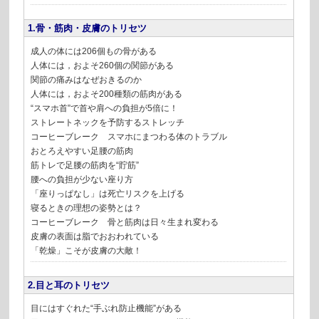
1.骨・筋肉・皮膚のトリセツ
成人の体には206個もの骨がある
人体には，およそ260個の関節がある
関節の痛みはなぜおきるのか
人体には，およそ200種類の筋肉がある
“スマホ首”で首や肩への負担が5倍に！
ストレートネックを予防するストレッチ
コーヒーブレーク スマホにまつわる体のトラブル
おとろえやすい足腰の筋肉
筋トレで足腰の筋肉を“貯筋”
腰への負担が少ない座り方
「座りっぱなし」は死亡リスクを上げる
寝るときの理想の姿勢とは？
コーヒーブレーク 骨と筋肉は日々生まれ変わる
皮膚の表面は脂でおおわれている
「乾燥」こそが皮膚の大敵！
2.目と耳のトリセツ
目にはすぐれた“手ぶれ防止機能”がある