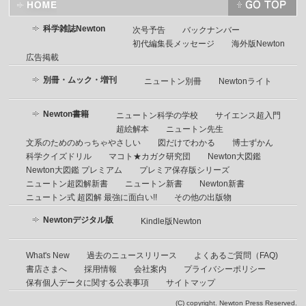
科学雑誌Newton
次号予告
バックナンバー
初代編集長メッセージ
海外版Newton
広告掲載
別冊・ムック・増刊
ニュートン別冊
Newtonライト
Newton書籍
ニュートン科学の学校
サイエンス超入門
超絵解本
ニュートン先生
文系のためのめっちゃやさしい
図だけでわかる
博士ずかん
科学クイズドリル
マコト★カガク研究団
Newton大図鑑
Newton大図鑑 プレミアム
プレミア保存版シリーズ
ニュートン超図解新書
ニュートン新書
Newton新書
ニュートン式 超図解 最強に面白い!!
その他の出版物
Newtonデジタル版
Kindle版Newton
What's New
過去のニュースリリース
よくあるご質問（FAQ)
書店さまへ
採用情報
会社案内
プライバシーポリシー
保有個人データに関する公表事項
サイトマップ
(C) copyright. Newton Press Reserved.