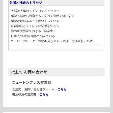
5.脳と神経のトリセツ
大脳は人体のメインコンピューター
感覚も脳からの指令も，すべて脊髄を経由する
感覚が伝わるルートは決まっている
自律神経とストレスの関係を知ろう
脳の血管異常でおきる「脳卒中」
日本人の3割が頭痛で悩んでいる
コーヒーブレーク 運動不足とストレスは「免疫細胞」の敵！
ご注文・お問い合わせフォーム→
こちら
書店様用の注文書→
こちら