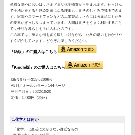
多彩な味やにおいは，さまざまな化学物質から生まれます。せっけん
で手洗いをすると感染対策になる理由も，化学のしくみで説明できま
す。家電やスマートフォンなどの工業製品，さらには医薬品にも化学
の要素がぎっしりつまっています。人間は化学をうまく利用すること
で，便利な暮らしを手に入れたのです。
この本では，身近な例を多く取り上げながら，化学の魅力をわかりや
すく紹介しています。どうぞお楽しみください。
「紙版」の
ご購入はこちら
「Kindle版」のご購入はこちら
ISBN 978-4-315-52606-6
A5判／オールカラー／144ページ
発行年月日：2022/10/20
定価：1,480円（税込）
1.化学とは何か
「化学」は生活に欠かせない身近なもの