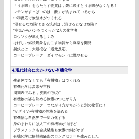
「うま味」をもたらす物質は，鏡に映すとうま味がなくなる！
レモンがすっぱいのは「酸」が含まれているから
中和反応で炭酸水がつくれる
“混ぜるな危険”とある洗剤は，混ぜるとなぜ危険？
“空気からパンをつくった”2人の化学者
ロウソクが燃えるしくみ
はげしい燃焼現象をおこす物質から爆薬を開発
製鉄とは，大規模な「還元反応」
コーヒーブレーク ダイヤモンドは燃やせる
4.現代社会に欠かせない有機化学
生命体でなくても「有機物」はつくれる
有機化学は炭素が主役
周期表でみる，炭素の“強み”
有機物の姿を決める炭素のつながり方
コーヒーブレーク つながり方がちがうと別の物質に！
“かざり”が有機物の性格を決める
有機物は自然界で千変万化する
身のまわりには人工の有機物が山ほど
プラスチックも合成繊維も炭素の鎖がかぎ
有機化学は解熱鎮痛薬のロングセラーを生みだした