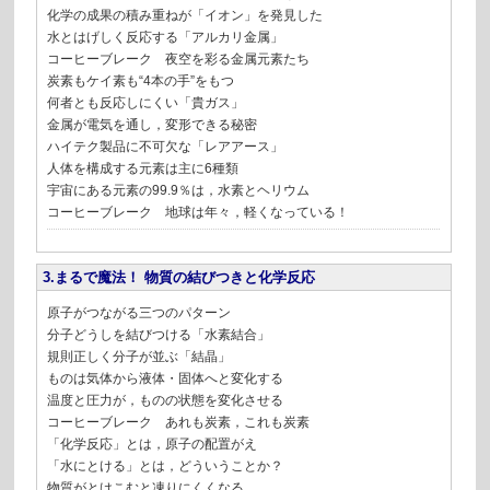
化学の成果の積み重ねが「イオン」を発見した
水とはげしく反応する「アルカリ金属」
コーヒーブレーク 夜空を彩る金属元素たち
炭素もケイ素も“4本の手”をもつ
何者とも反応しにくい「貴ガス」
金属が電気を通し，変形できる秘密
ハイテク製品に不可欠な「レアアース」
人体を構成する元素は主に6種類
宇宙にある元素の99.9％は，水素とヘリウム
コーヒーブレーク 地球は年々，軽くなっている！
3.まるで魔法！ 物質の結びつきと化学反応
原子がつながる三つのパターン
分子どうしを結びつける「水素結合」
規則正しく分子が並ぶ「結晶」
ものは気体から液体・固体へと変化する
温度と圧力が，ものの状態を変化させる
コーヒーブレーク あれも炭素，これも炭素
「化学反応」とは，原子の配置がえ
「水にとける」とは，どういうことか？
物質がとけこむと凍りにくくなる