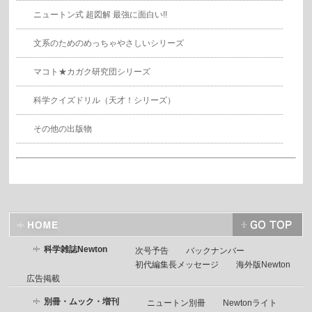
ニュートン式 超図解 最強に面白い!!
文系のためのめっちゃやさしいシリーズ
マコト★カガク研究団シリーズ
科学クイズドリル（天才！シリーズ）
その他の出版物
科学雑誌Newton
次号予告
バックナンバー
初代編集長メッセージ
海外版Newton
広告掲載
別冊・ムック・増刊
ニュートン別冊
Newtonライト