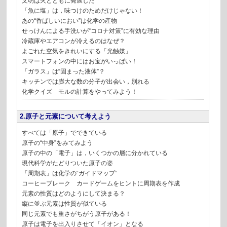
文明は火とともに発展した
「魚に塩」は，味つけのためだけじゃない！
あの“香ばしいにおい”は化学の産物
せっけんによる手洗いが“コロナ対策”に有効な理由
冷蔵庫やエアコンが冷えるのはなぜ？
よごれた空気をきれいにする「光触媒」
スマートフォンの中にはお宝がいっぱい！
「ガラス」は“固まった液体”？
キッチンでは膨大な数の分子が出会い，別れる
化学クイズ モルの計算をやってみよう！
2.原子と元素について考えよう
すべては「原子」でできている
原子の“中身”をみてみよう
原子の中の「電子」は，いくつかの層に分かれている
現代科学がたどりついた原子の姿
「周期表」は化学の“ガイドマップ”
コーヒーブレーク カードゲームをヒントに周期表を作成
元素の性質はどのようにして決まる？
縦に並ぶ元素は性質が似ている
同じ元素でも重さがちがう原子がある！
原子は電子を出入りさせて「イオン」となる