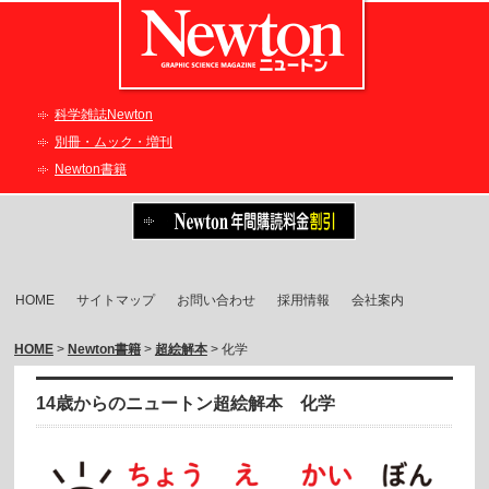
科学雑誌Newton
別冊・ムック・増刊
Newton書籍
HOME
サイトマップ
お問い合わせ
採用情報
会社案内
HOME
>
Newton書籍
>
超絵解本
> 化学
14歳からのニュートン超絵解本 化学