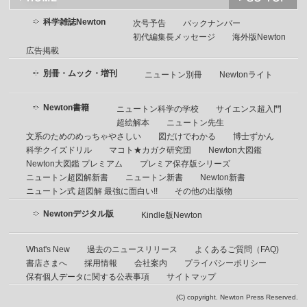
科学雑誌Newton
次号予告
バックナンバー
初代編集長メッセージ
海外版Newton
広告掲載
別冊・ムック・増刊
ニュートン別冊
Newtonライト
Newton書籍
ニュートン科学の学校
サイエンス超入門
超絵解本
ニュートン先生
文系のためのめっちゃやさしい
図だけでわかる
博士ずかん
科学クイズドリル
マコト★カガク研究団
Newton大図鑑
Newton大図鑑 プレミアム
プレミア保存版シリーズ
ニュートン超図解新書
ニュートン新書
Newton新書
ニュートン式 超図解 最強に面白い!!
その他の出版物
Newtonデジタル版
Kindle版Newton
What's New
過去のニュースリリース
よくあるご質問（FAQ)
書店さまへ
採用情報
会社案内
プライバシーポリシー
保有個人データに関する公表事項
サイトマップ
(C) copyright. Newton Press Reserved.