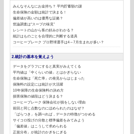
みんなそんなにお金持ち？ 平均貯蓄額の謎
生命保険の金額は統計で決まる！
偏差値が高いのは優秀な証拠？
世論調査は“スープの味見”
レシートの山から客の好みがわかる？
統計はものごとを合理的に判断する道具
コーヒーブレーク プロ野球選手は4～7月生まれが多い？
2.統計の基本を覚えよう
データをグラフにすると真実がみえてくる
平均値は「中くらいの値」とはかぎらない
生命保険は「死亡率」の発見からはじまった
保険料の設定には統計が大活躍
10年保障の生命保険料の決め方
損害保険の値段はどう決まる？
コーヒーブレーク 保険会社が損をしない理由
前回と同じ点数なのにほめられたのはなぜ？
「ばらつき」を調べれば，データの特徴がつかめる
サイコロ投げの分散と標準偏差をみてみよう
「偏差値」はこうして求められる
正規分布」が統計のかぎをにぎる