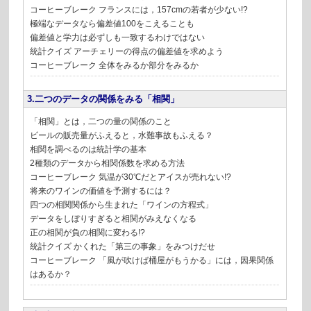
コーヒーブレーク フランスには，157cmの若者が少ない!?
極端なデータなら偏差値100をこえることも
偏差値と学力は必ずしも一致するわけではない
統計クイズ アーチェリーの得点の偏差値を求めよう
コーヒーブレーク 全体をみるか部分をみるか
3.二つのデータの関係をみる「相関」
「相関」とは，二つの量の関係のこと
ビールの販売量がふえると，水難事故もふえる？
相関を調べるのは統計学の基本
2種類のデータから相関係数を求める方法
コーヒーブレーク 気温が30℃だとアイスが売れない!?
将来のワインの価値を予測するには？
四つの相関関係から生まれた「ワインの方程式」
データをしぼりすぎると相関がみえなくなる
正の相関が負の相関に変わる!?
統計クイズ かくれた「第三の事象」をみつけだせ
コーヒーブレーク 「風が吹けば桶屋がもうかる」には，因果関係
はあるか？