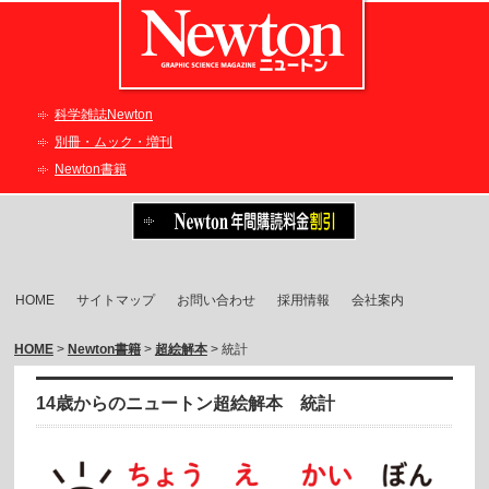
科学雑誌Newton
別冊・ムック・増刊
Newton書籍
HOME
サイトマップ
お問い合わせ
採用情報
会社案内
HOME
>
Newton書籍
>
超絵解本
> 統計
14歳からのニュートン超絵解本 統計