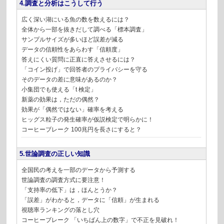
4.調査と分析はこうして行う
広く深い湖にいる魚の数を数えるには？
全体から一部を抜きだして調べる「標本調査」
サンプルサイズが多いほど誤差が減る
データの信頼性をあらわす「信頼度」
答えにくい質問に正直に答えさせるには？
「コイン投げ」で回答者のプライバシーを守る
そのデータの差に意味があるのか？
小集団でも使える「t 検定」
新薬の効果は，ただの偶然？
効果が「偶然ではない」確率を考える
ヒッグス粒子の発生確率が仮説検定で明らかに！
コーヒーブレーク 100兆円を長さにすると？
5.世論調査の正しい知識
全国民の考えを一部のデータから予測する
世論調査の調査方式に要注意！
「支持率の低下」は，ほんとうか？
「誤差」がわかると，データに「信頼」が生まれる
視聴率ランキングの落とし穴
コーヒーブレーク 「いちばん上の数字」で不正を見破れ！