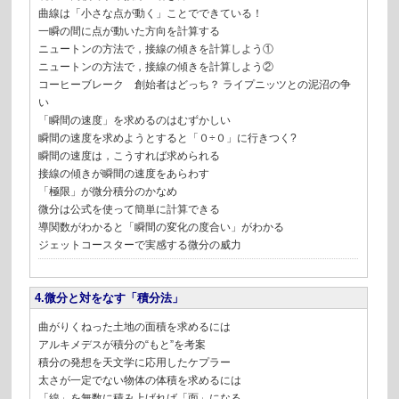
曲線は「小さな点が動く」ことでできている！
一瞬の間に点が動いた方向を計算する
ニュートンの方法で，接線の傾きを計算しよう①
ニュートンの方法で，接線の傾きを計算しよう②
コーヒーブレーク 創始者はどっち？ ライプニッツとの泥沼の争
い
「瞬間の速度」を求めるのはむずかしい
瞬間の速度を求めようとすると「０÷０」に行きつく?
瞬間の速度は，こうすれば求められる
接線の傾きが瞬間の速度をあらわす
「極限」が微分積分のかなめ
微分は公式を使って簡単に計算できる
導関数がわかると「瞬間の変化の度合い」がわかる
ジェットコースターで実感する微分の威力
4.微分と対をなす「積分法」
曲がりくねった土地の面積を求めるには
アルキメデスが積分の“もと”を考案
積分の発想を天文学に応用したケプラー
太さが一定でない物体の体積を求めるには
「線」を無数に積み上げれば「面」になる