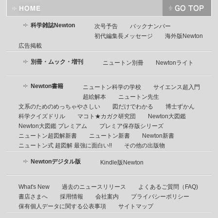
科学雑誌Newton
次号予告
バックナンバー
初代編集長メッセージ
海外版Newton
広告掲載
別冊・ムック・増刊
ニュートン別冊
Newtonライト
Newton書籍
ニュートン科学の学校
サイエンス超入門
超絵解本
ニュートン先生
文系のためのめっちゃやさしい
図だけでわかる
博士ずかん
科学クイズドリル
マコト★カガク研究団
Newton大図鑑
Newton大図鑑 プレミアム
プレミア保存版シリーズ
ニュートン超図解新書
ニュートン新書
Newton新書
ニュートン式 超図解 最強に面白い!!
その他の出版物
Newtonデジタル版
Kindle版Newton
What's New
過去のニュースリリース
よくあるご質問（FAQ)
書店さまへ
採用情報
会社案内
プライバシーポリシー
保有個人データに関する公表事項
サイトマップ