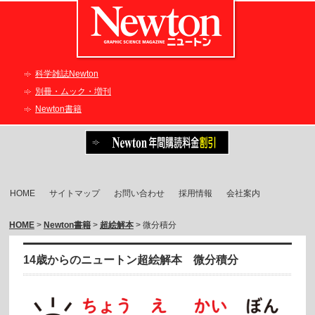
科学雑誌Newton
別冊・ムック・増刊
Newton書籍
HOME
サイトマップ
お問い合わせ
採用情報
会社案内
HOME
>
Newton書籍
>
超絵解本
> 微分積分
14歳からのニュートン超絵解本 微分積分