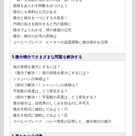
面積をあらわす関数をみつけよう
積分にも便利な公式がある
微分と積分を一つにする大発見！
円周の長さを積分すると円の面積に
積分でよくわかる，球の体積の公式
微分・積分の記号の意味は
コーヒーブレーク ヒーターの温度調整に微分積分を活用
5.微分積分でさまざまな問題を解決する
箱の容積を最大にするには？
《微分で解決！》箱の容積を最大にするには？
シャンパンの体積は？
《積分で解決！》シャンパンの体積は？
宇宙船の高度は，どう変化する？
《積分で解決！》宇宙船の高度は，どう変化する？
微分積分は，自然界のしくみを知るのに不可欠
微分方程式に挑戦してみよう！①
微分方程式に挑戦してみよう！②
コーヒーブレーク ハレー彗星が証明した，微分積分の威力