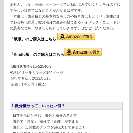
ません。しかし基礎から一つ一つていねいにみていくと，それほどむ
ずかしい計算ではないことがわかるはずです。
本書は，微分積分の基本的な考え方や解き方はもとより，誕生にま
つわる時代背景，微分積分の生みの親であるアイザック・ニュートン
の思考などを，やさしく紹介していきます。ぜひご一読ください。
「紙版」の
ご購入はこちら
「Kindle版」のご購入はこちら
ISBN 978-4-315-52540-3
A5判／オールカラー／144ページ
発行年月日：2022/05/15
定価：1,480円（税込）
1.微分積分って，いったい何？
日常生活にひそむ，微分と積分の考え方
微分で「速度」, 積分で「距離」が求まる
微分とは, 関数のグラフを超拡大してみること