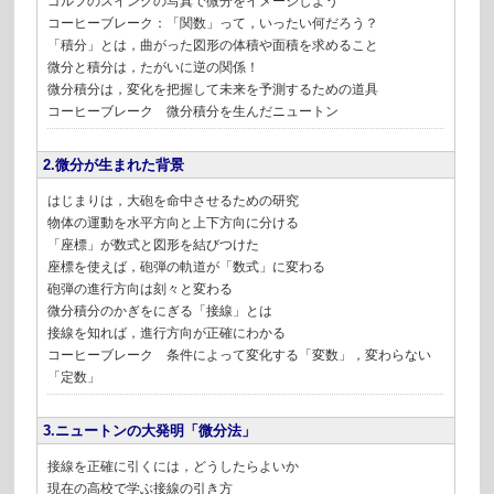
ゴルフのスイングの写真で微分をイメージしよう
コーヒーブレーク：「関数」って，いったい何だろう？
「積分」とは，曲がった図形の体積や面積を求めること
微分と積分は，たがいに逆の関係！
微分積分は，変化を把握して未来を予測するための道具
コーヒーブレーク 微分積分を生んだニュートン
2.微分が生まれた背景
はじまりは，大砲を命中させるための研究
物体の運動を水平方向と上下方向に分ける
「座標」が数式と図形を結びつけた
座標を使えば，砲弾の軌道が「数式」に変わる
砲弾の進行方向は刻々と変わる
微分積分のかぎをにぎる「接線」とは
接線を知れば，進行方向が正確にわかる
コーヒーブレーク 条件によって変化する「変数」，変わらない
「定数」
3.ニュートンの大発明「微分法」
接線を正確に引くには，どうしたらよいか
現在の高校で学ぶ接線の引き方