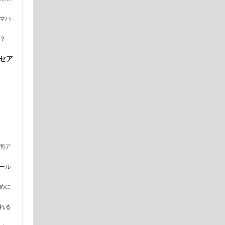
マハ
？
セア
南ア
ール
めに
れる