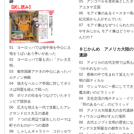
跡
05 アンコールを攻め落としたタ
【試し読み】
アユタヤ王国
06 モアイ像のあるイースター島
紀元前から人がすんでいた
07 モアイ像はなぜつくられたの
やすみじかん モアイ像はどうやっ
んだの？
01 ヨーロッパでは地中海を中心に土
８じかんめ アメリカ大陸の
地をうばいあう争いがあった
遺跡
02 ヨーロッパで最も古い「クレタ文
01 アメリカの古代文明では馬も
明」
つかわれなかった
03 都市国家アテネの中心にあったパ
02 密林の中で生まれて栄えたマ
ルテノン神殿
明の国ティカル
04 強大なペルシア帝国に対してポリ
03 ウシュマルに一夜にしてでき
スは同盟を組んで戦った
魔法使いのピラミッド
05 ポリスの社会をつなげていたオリ
04 文化交流の地チチェン・イツ
ンピア競技会
「羽のあるヘビ」のピラミッド
06 広大な領土を一代で支配したアレ
05 アメリカ大陸最大の古代遺跡
クサンドロス大王の遺産
ティワカンは神がすんだ場所
07 ７つの丘周辺で誕生したローマは
06 古代エジプト文明の歴史にな
町そのものが一つの遺跡
アンデス文明最古の都市カラル
08 しゃしんギャラリー コロッセウ