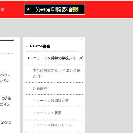
書籍
Newton書籍
ニュートン科学の学校シリーズ
。
本当に感動する サイエンス超
に思う人
入門！
いろと
超絵解本
うに技術
ニュートン超図解新書
に考え
ニュートン＋新書
「なるほ
ニュートン新書シリーズ