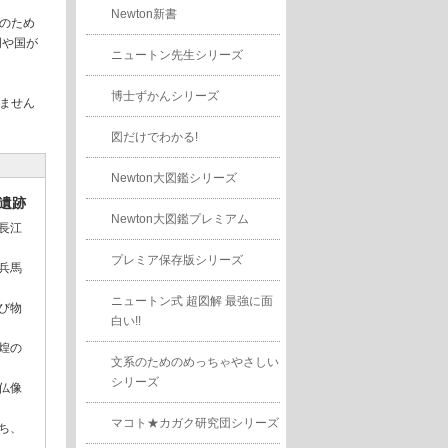
Newton新書
のため
明や国が
ニュートン先生シリーズ
博士ずかんシリーズ
ません
図だけでわかる!
Newton大図鑑シリーズ
遺跡
Newton大図鑑プレミアム
長江
プレミア保存版シリーズ
兵馬
ニュートン式 超図解 最強に面
び物
白い!!
煌の
文系のためのめっちゃやさしい
シリーズ
仏像
マコト★カガク研究団シリーズ
ち、