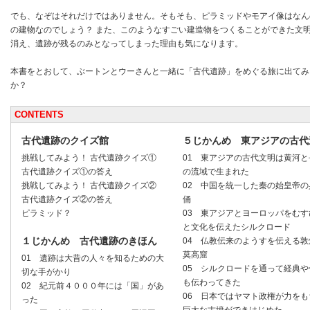
でも、なぞはそれだけではありません。そもそも、ピラミッドやモアイ像はなん
の建物なのでしょう？ また、このようなすごい建造物をつくることができた文
消え、遺跡が残るのみとなってしまった理由も気になります。
本書をとおして、ぶートンとウーさんと一緒に「古代遺跡」をめぐる旅に出てみ
か？
CONTENTS
古代遺跡のクイズ館
５じかんめ 東アジアの古代
挑戦してみよう！ 古代遺跡クイズ①
01 東アジアの古代文明は黄河と
古代遺跡クイズ①の答え
の流域で生まれた
挑戦してみよう！ 古代遺跡クイズ②
02 中国を統一した秦の始皇帝の
古代遺跡クイズ②の答え
俑
ピラミッド？
03 東アジアとヨーロッパをむす
と文化を伝えたシルクロード
１じかんめ 古代遺跡のきほん
04 仏教伝来のようすを伝える敦
莫高窟
01 遺跡は大昔の人々を知るための大
05 シルクロードを通って経典や
切な手がかり
も伝わってきた
02 紀元前４０００年には「国」があ
06 日本ではヤマト政権が力をも
った