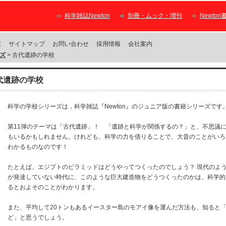
科学雑誌Newton
別冊・ムック・増刊
Newton
E
サイトマップ
お問い合わせ
採用情報
会社案内
ズ
> 古代遺跡の学校
代遺跡の学校
科学の学校シリーズは，科学雑誌『Newton』のジュニア版の書籍シリーズです
第11弾のテーマは「古代遺跡」！ 「遺跡と科学が関係するの？」と、不思議
もいるかもしれません。けれども、科学の力を借りることで、大昔のことがいろ
わかるものなのです！
たとえば、エジプトのピラミッドはどうやってつくったのでしょう？ 現代のよ
が発達していない時代に、このような巨大建造物をどうつくったのかは、科学的
るとおよそのことがわかります。
また、平均して20トンもあるイースター島のモアイ像を運んだ方法も、知ると
ど」と思うでしょう。