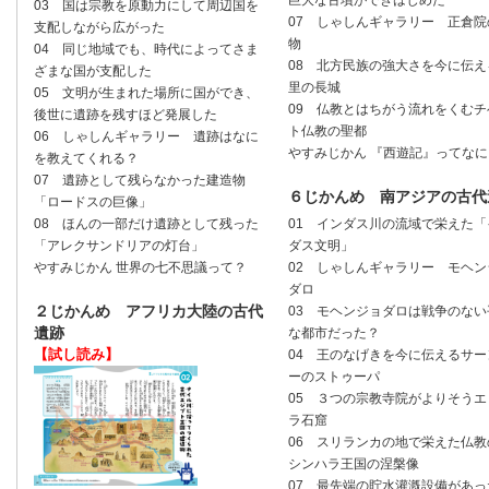
巨大な古墳ができはじめた
03 国は宗教を原動力にして周辺国を
07 しゃしんギャラリー 正倉院
支配しながら広がった
物
04 同じ地域でも、時代によってさま
08 北方民族の強大さを今に伝え
ざまな国が支配した
里の長城
05 文明が生まれた場所に国ができ、
09 仏教とはちがう流れをくむチ
後世に遺跡を残すほど発展した
ト仏教の聖都
06 しゃしんギャラリー 遺跡はなに
やすみじかん 『西遊記』ってなに
を教えてくれる？
07 遺跡として残らなかった建造物
６じかんめ 南アジアの古代
「ロードスの巨像」
08 ほんの一部だけ遺跡として残った
01 インダス川の流域で栄えた「
「アレクサンドリアの灯台」
ダス文明」
やすみじかん 世界の七不思議って？
02 しゃしんギャラリー モヘン
ダロ
２じかんめ アフリカ大陸の古代
03 モヘンジョダロは戦争のない
遺跡
な都市だった？
【試し読み】
04 王のなげきを今に伝えるサー
ーのストゥーパ
05 ３つの宗教寺院がよりそうエ
ラ石窟
06 スリランカの地で栄えた仏教
シンハラ王国の涅槃像
07 最先端の貯水灌漑設備があっ