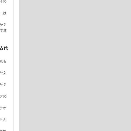
イの
には
か？
て運
古代
鉄も
ヤ文
た？
ァの
テオ
らぶ