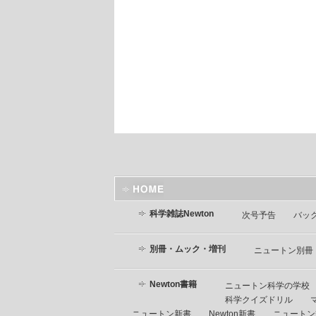
科学雑誌Newton
次号予告
バッ
別冊・ムック・増刊
ニュートン別冊
Newton書籍
ニュートン科学の学校
科学クイズドリル
ニュートン新書
Newton新書
ニュートン式