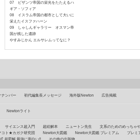
07 ビザンツ帝国の栄光をたたえるハ
ギア・ソフィア
08 イスラム帝国の都市として大いに
栄えたイスファハーン
09 しゃしんギャラリー オスマン帝
国が残した遺跡
やすみじかん エルサレムってなに？
クナンバー
初代編集長メッセージ
海外版Newton
広告掲載
Newtonライト
サイエンス超入門
超絵解本
ニュートン先生
文系のためのめっちゃ
マコト★カガク研究団
Newton大図鑑
Newton大図鑑 プレミアム
プレミ
 超図解 最強に面白い!!
その他の出版物