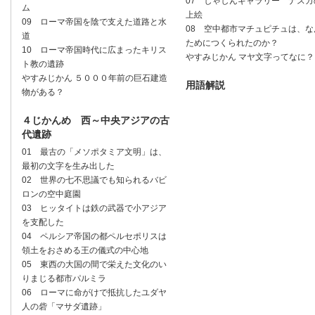
07 しゃしんギャラリー ナスカ
ム
上絵
09 ローマ帝国を陰で支えた道路と水
08 空中都市マチュピチュは、な
道
ためにつくられたのか？
10 ローマ帝国時代に広まったキリス
やすみじかん マヤ文字ってなに？
ト教の遺跡
やすみじかん ５０００年前の巨石建造
用語解説
物がある？
４じかんめ 西～中央アジアの古
代遺跡
01 最古の「メソポタミア文明」は、
最初の文字を生み出した
02 世界の七不思議でも知られるバビ
ロンの空中庭園
03 ヒッタイトは鉄の武器で小アジア
を支配した
04 ペルシア帝国の都ペルセポリスは
領土をおさめる王の儀式の中心地
05 東西の大国の間で栄えた文化のい
りまじる都市パルミラ
06 ローマに命がけで抵抗したユダヤ
人の砦「マサダ遺跡」