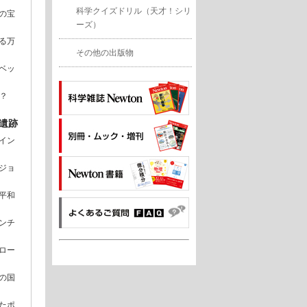
科学クイズドリル（天才！シリ
の宝
ーズ）
る万
その他の出版物
ベッ
？
遺跡
イン
ジョ
平和
ンチ
ロー
の国
たポ