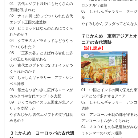
01 古代エジプト以外にもたくさんの
ロンナルワ遺跡
王国が生まれた
08 しゃしんギャラリー タージ
02 ナイル川に沿ってつくられた古代
ル
エジプト王国の建造物
やすみじかん ブッダってどんな人
03 ピラミッドはなんのためにつくら
れたのか？
７じかんめ 東南アジアとオ
04 クフ王の大ピラミッドはどうやっ
ニアの古代遺跡
てつくられた？
【試し読み】
05 「王家の谷」とよばれる岩山に多
くの王たちの墓がある
06 古代エジプトではなぜミイラがつ
くられたのか？
07 しゃしんギャラリー アブ・シン
ベル神殿
08 領土をつぎつぎに広げるローマが
01 中国とインドの間で栄えた東
カルタゴや古代エジプトを支配
ジアとなぞ多きオセアニア
09 いくつものイスラム国家が北アフ
02 しゃしんギャラリー アンコ
リカを支配した
遺跡
やすみじかん 古代エジプトの文字は読
03 アンコール王朝の都を守るた
めるの？
アンコールトムがつくられた
04 ３０００もの仏教遺跡がみら
３じかんめ ヨーロッパの古代遺
ミャンマーのバガン遺跡