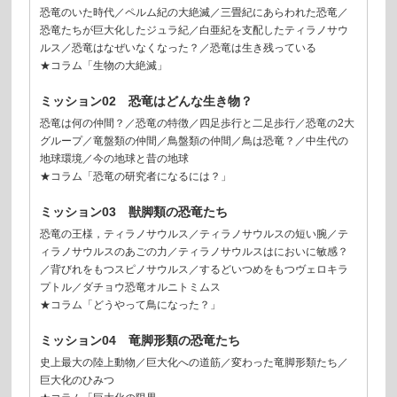
恐竜のいた時代／ペルム紀の大絶滅／三畳紀にあらわれた恐竜／
恐竜たちが巨大化したジュラ紀／白亜紀を支配したティラノサウ
ルス／恐竜はなぜいなくなった？／恐竜は生き残っている
★コラム「生物の大絶滅」
ミッション02 恐竜はどんな生き物？
恐竜は何の仲間？／恐竜の特徴／四足歩行と二足歩行／恐竜の2大
グループ／竜盤類の仲間／鳥盤類の仲間／鳥は恐竜？／中生代の
地球環境／今の地球と昔の地球
★コラム「恐竜の研究者になるには？」
ミッション03 獣脚類の恐竜たち
恐竜の王様，ティラノサウルス／ティラノサウルスの短い腕／テ
ィラノサウルスのあごの力／ティラノサウルスはにおいに敏感？
／背びれをもつスピノサウルス／するどいつめをもつヴェロキラ
プトル／ダチョウ恐竜オルニトミムス
★コラム「どうやって鳥になった？」
ミッション04 竜脚形類の恐竜たち
史上最大の陸上動物／巨大化への道筋／変わった竜脚形類たち／
巨大化のひみつ