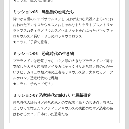
★コラム「巨大化の限界」
ミッション05 鳥盤類の恐竜たち
背中が自慢のステゴサウルス／しっぽが強力な武器／よろいにお
おわれたアンキロサウルス／おしゃれなトリケラトプス／トリケ
ラトプスvsティラノサウルス／ヘルメットをかぶったパキケファ
ロサウルス／長いトサカのパラサウロロフス
★コラム「子育て恐竜」
ミッション06 恐竜時代の生き物
プテラノドンは恐竜じゃない？／頭の大きなプテラノドン／海を
支配した大きな爬虫類／イルカにそっくりな魚竜類／首のながー
いクビナガリュウ類／海の王者モササウルス類／大きなカメ，ア
ルケロン／恐竜時代のほ乳類
★コラム「学名って何？」
ミッション07 恐竜時代の終わりと最新研究
恐竜時代の終わり／恐竜のあとの支配者／鳥との共通点／恐竜は
どうやって増えた？／ティラノサウルスの表面のなぞ／恐竜の色
はわかるの？／日本にいた恐竜たち