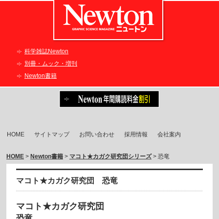
科学雑誌Newton
別冊・ムック・増刊
Newton書籍
HOME
サイトマップ
お問い合わせ
採用情報
会社案内
HOME
>
Newton書籍
>
マコト★カガク研究団シリーズ
> 恐竜
マコト★カガク研究団 恐竜
マコト★カガク研究団
恐竜