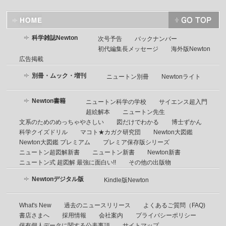
科学雑誌Newton
次号予告
バックナンバー
初代編集長メッセージ
海外版Newton
広告掲載
別冊・ムック・増刊
ニュートン別冊
Newtonライト
Newton書籍
ニュートン科学の学校
サイエンス超入門
超絵解本
ニュートン先生
文系のためのめっちゃやさしい
図だけでわかる
博士ずかん
科学クイズドリル
マコト★カガク研究団
Newton大図鑑
Newton大図鑑 プレミアム
プレミア保存版シリーズ
ニュートン超図解新書
ニュートン新書
Newton新書
ニュートン式 超図解 最強に面白い!!
その他の出版物
Newtonデジタル版
Kindle版Newton
What's New
過去のニュースリリース
よくあるご質問（FAQ)
書店さまへ
採用情報
会社案内
プライバシーポリシー
保有個人データに関する公表事項
サイトマップ