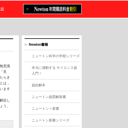
書籍
Newton書籍
ニュートン科学の学校シリーズ
無意識
本当に感動する サイエンス超
「見
入門！
たらき
とは，
超絵解本
います
ニュートン超図解新書
解説し
ょう。
ニュートン＋新書
ニュートン新書シリーズ