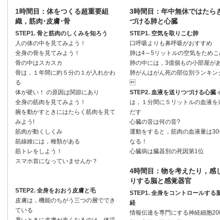
1時間目：体をつくる超重要組
3時間目：年中無休ではたら
織，筋肉･皮膚･骨
づける肺と心臓
STEP1. 骨と筋肉のしくみを知ろう
STEP1. 空気を取りこむ肺
人の体の中を見てみよう！
口呼吸よりも鼻呼吸がおすすめ
全身の骨を見てみよう！
肺は4～5リットルの空気をためこ
骨の中はスカスカ
肺の中には，3億個もの小部屋があ
骨は，１年間に約５分の１が入れかわ
肺がんはがん死の部位別ランキング
る

体が硬い！ の原因は関節にあり
STEP2. 血液を送りつづける心臓
全身の筋肉を見てみよう！
は，１分間に５リットルの血液を
腕を動かすときにはたらく筋肉を見て
だす
みよう!
心臓の音は何の音?
筋肉が動くしくみ
運動をすると，筋肉の血液量は30
筋線維には，種類がある
なる！
筋トレをしよう！
心臓病は臓器別の死因第1位
スマホ首になっていませんか？
4時間目：物を考えたり，感
りする脳と感覚器官
STEP2. 全身をおおう皮膚と毛
STEP1. 全身をコントロールする
皮膚は，機能のちがう三つの層ででき
経
ている
情報伝達を専門にする神経細胞20