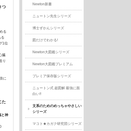
Newton新書
きつ
ニュートン先生シリーズ
博士ずかんシリーズ
める
る
図だけでわかる!
1位
Newton大図鑑シリーズ
心臓
送り
Newton大図鑑プレミアム
プレミア保存版シリーズ
倍に
ニュートン式 超図解 最強に面
白い!!
じた
文系のためのめっちゃやさしい
シリーズ
脳と神
マコト★カガク研究団シリーズ
0