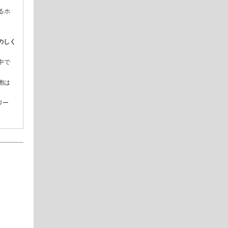
るホ
疫のしく
中で
胞は
ワー