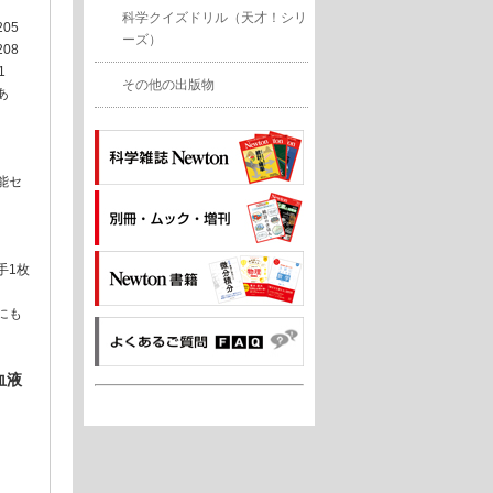
科学クイズドリル（天才！シリ
05
ーズ）
08
1
その他の出版物
あ
能セ
手1枚
にも
血液