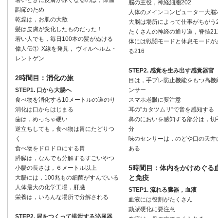
暑いときに皮膚が赤くなるのは，体温
脳の主役，神経細胞202
調節のため
人体のメインコンピューター大脳2
乾燥は，お肌の大敵
大脳は場所によって仕事がちがう2
髪は皮膚が変化したものだった！
たくさんの神経の通り道，脊髄21
若い人でも，毎日100本の髪がぬける
体には戦闘モードと休息モードが
偉人伝① X線を発見， ヴィルヘルム・
る216
レントゲン
STEP2. 感覚を生み出す感覚器官
2時間目：消化の旅
目は，手ブレ防止機能をもつ高機
STEP1. 口から大腸へ
ンサー
食べ物を消化する10メートルの道のり
スマホ老眼に要注意
消化は口からはじまる
耳の”カタツムリ”で音を感知する
歯は，めっちゃ硬い
鼻のにおいを感知する部分は，切
逆立ちしても，食べ物は胃にたどりつ
分
く
味のセンサーは，のどや口の天井
食べ物をドロドロにする胃
ある
膵臓は，なんでも分解するすごいやつ
5時間目：体内をかけめぐる
小腸の長さは，６メートル以上
と免疫
大腸には，100兆もの細菌がすんでいる
人体最大の化学工場，肝臓
STEP1. 流れる臓器，血液
栄養は，いろんな場所で分解される
血液には役割がたくさん
動脈硬化に要注意
STEP2. 尿をつくって排泄する泌尿器