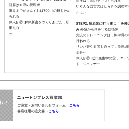
血液は，骨の中でつくられる
腎臓は血液の管理者
いろんな器官のはたらきを調整す
限界までがまんすれば700mlの尿をため
ルモン
られる
偉人伝② 解体新書をつくりあげた，杉
STEP2. 病原体に打ち勝つ！ 免
田玄白
み
外敵から体を守る防衛隊

免疫のトレーニングは，胸や骨の
行われる
リンパ管や血管を通って，免疫細
全身へ
偉人伝③ 近代免疫学の父， エド
ド・ジェンナー
ご注文・お問い合わせフォーム→
こちら
書店様用の注文書→
こちら