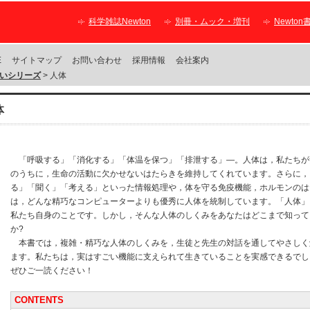
科学雑誌Newton
別冊・ムック・増刊
Newton
E
サイトマップ
お問い合わせ
採用情報
会社案内
いシリーズ
> 人体
体
「呼吸する」「消化する」「体温を保つ」「排泄する」—。人体は，私たちが
のうちに，生命の活動に欠かせないはたらきを維持してくれています。さらに，
る」「聞く」「考える」といった情報処理や，体を守る免疫機能，ホルモンのは
は，どんな精巧なコンピューターよりも優秀に人体を統制しています。「人体」
私たち自身のことです。しかし，そんな人体のしくみをあなたはどこまで知って
か?
本書では，複雑・精巧な人体のしくみを，生徒と先生の対話を通してやさしく
ます。私たちは，実はすごい機能に支えられて生きていることを実感できるでし
ぜひご一読ください！
CONTENTS