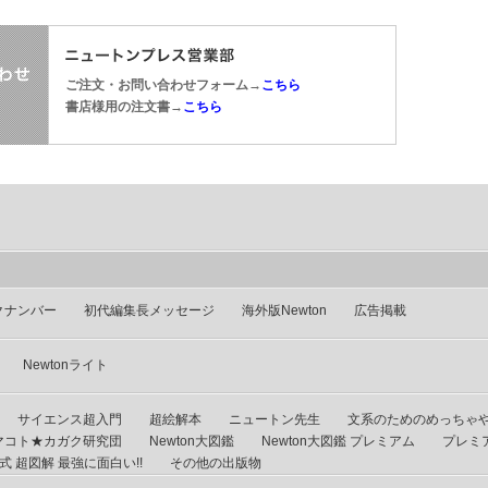
ご注文・お問い合わせフォーム→
こちら
書店様用の注文書→
こちら
クナンバー
初代編集長メッセージ
海外版Newton
広告掲載
Newtonライト
サイエンス超入門
超絵解本
ニュートン先生
文系のためのめっちゃ
マコト★カガク研究団
Newton大図鑑
Newton大図鑑 プレミアム
プレミ
 超図解 最強に面白い!!
その他の出版物