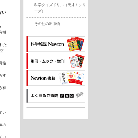
科学クイズドリル（天才！シリ
ーズ）
ない
その他の出版物
る
有機
れた
“空
骨格
らす
う有
てい
体の
てい