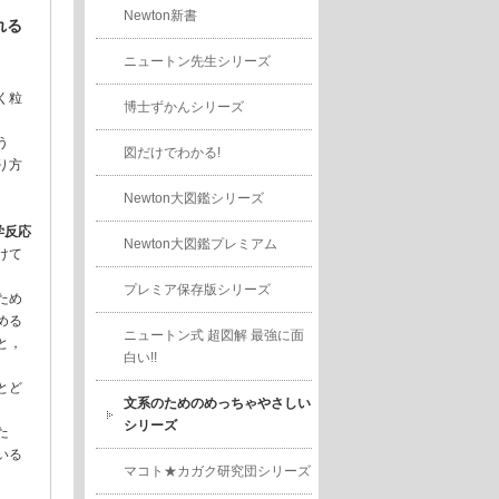
Newton新書
れる
ニュートン先生シリーズ
く粒
博士ずかんシリーズ
う
図だけでわかる!
り方
Newton大図鑑シリーズ
学反応
Newton大図鑑プレミアム
けて
プレミア保存版シリーズ
ため
める
ニュートン式 超図解 最強に面
と，
白い!!
とど
文系のためのめっちゃやさしい
シリーズ
た
いる
マコト★カガク研究団シリーズ