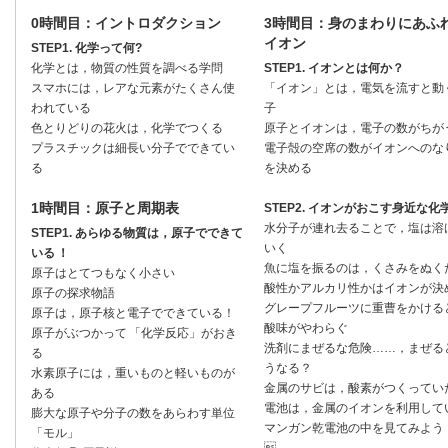
0時間目：イントロダクション
3時間目：身のまわりにあふ
イオン
STEP1. 化学って何?
化学とは，物質の性質を調べる学問
STEP1. イオンとは何か？
スマホには，レアな元素がたくさん使
「イオン」とは，電気を流すと動
われている
子
色とりどりの花火は，化学でつくる
原子とイオンは，電子の数がちが
プラスチックは細長い分子でできてい
電子殻の空席の数がイオンへのな
る
を決める
1時間目：原子と周期表
STEP2. イオンがおこす身近な化
水分子が連れ去ることで，塩は溶
STEP1. あらゆる物質は，原子でできて
いく
いる ！
魚に塩を振るのは，くさみをぬく
原子はとてつもなく小さい
酸性かアルカリ性かはイオンが決
原子の探求物語
グレープフルーツに重曹をかける
原子は，原子核と電子でできている！
酸味がやわらぐ
原子がぶつかって 「化学反応」がおき
洗剤にまぜるな危険……，まぜる
る
うなる？
水素原子には，重いものと軽いものが
金属のサビは，酸素がつくってい
ある
電池は，金属のイオンを利用して
膨大な原子や分子の数をあらわす単位
マンガン乾電池の中を見てみよう
「モル」