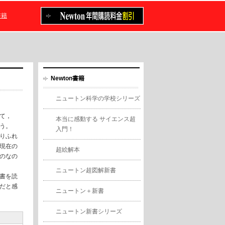
書籍
Newton書籍
ニュートン科学の学校シリーズ
て，
本当に感動する サイエンス超
う。
入門！
りふれ
現在の
超絵解本
のなの
ニュートン超図解新書
書を読
だと感
ニュートン＋新書
ニュートン新書シリーズ