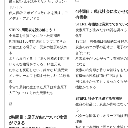

偉人伝① 原子説をとなえた， ジョン・
ドルトン
4時間目：現代社会に欠かせ
偉人伝② アボガドロ数に名を残す，ア
有機物
メデオ・アボガドロ
STEP1. 有機物は炭素でできてい
STEP2. 周期表を読み解こう ！
炭素原子が生みだす物質を調べる
全元素を性質ごとに並べた周期表
化学
周期表は150年間進化しつづけてきた
19世紀，有機物は徹底的に分解さ
外側にある電子が，元素の性質を決め
炭素の四つの手の正体は，電子の
る
き”だった
水とも反応する ！ ﾟ激な性格の1族元素
炭素原子がつながって，有機物の
いろんな物質をつくる，14族元素
になる
だれとも反応しない，静かな18族元素
炭素の六角形が香りや苦味をもた
メンデレーエフを悩ませた，3～11族元
有機物の性格は“飾り”で決まる
素
同じ原子からでも，まったくちが
宇宙で最初に生まれた原子は水素原子
機物ができる
人工的につくられた元素たち
STEP2. 社会で活躍する有機物

生命の部品は，炭素が骨格になっ
る
バターは固体で，オリーブ油は液
2時間目：原子が結びついて物質
理由
ができる
私たちは有機物に囲まれて生活し