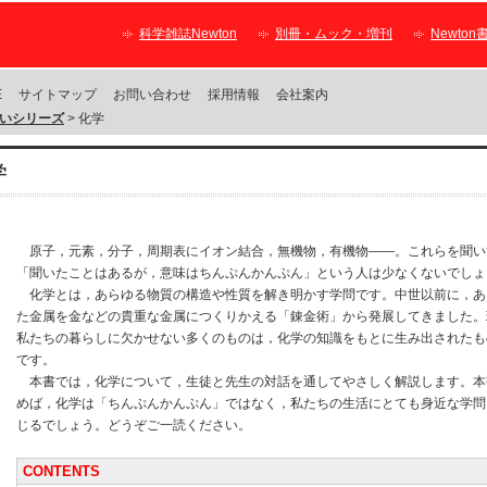
科学雑誌Newton
別冊・ムック・増刊
Newton
E
サイトマップ
お問い合わせ
採用情報
会社案内
いシリーズ
> 化学
学
原子，元素，分子，周期表にイオン結合，無機物，有機物――。これらを聞い
「聞いたことはあるが，意味はちんぷんかんぷん」という人は少なくないでしょ
化学とは，あらゆる物質の構造や性質を解き明かす学問です。中世以前に，あ
た金属を金などの貴重な金属につくりかえる「錬金術」から発展してきました。
私たちの暮らしに欠かせない多くのものは，化学の知識をもとに生み出されたも
です。
本書では，化学について，生徒と先生の対話を通してやさしく解説します。本
めば，化学は「ちんぷんかんぷん」ではなく，私たちの生活にとても身近な学問
じるでしょう。どうぞご一読ください。
CONTENTS