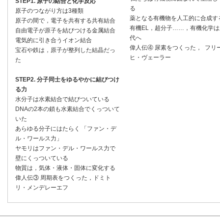
STEP1. 原子の結合と化学反応
る
原子のつながり方は3種類
薬となる有機物を人工的に合成す
原子の間で，電子を共有する共有結合
有機EL，超分子……，有機化学は
自由電子が原子を結びつける金属結合
代へ
電気的に引き合うイオン結合
偉人伝④ 尿素をつくった， フリ
宝石や鉄は，原子が整列した結晶だっ
ヒ・ヴェーラー
た
STEP2. 分子同士をゆるやかに結びつけ
る力
水分子は水素結合で結びついている
DNAの2本の鎖も水素結合でくっついて
いた
あらゆる分子にはたらく 「ファン・デ
ル・ワールス力」
ヤモリはファン・デル・ワールス力で
壁にくっついている
物質は，気体・液体・固体に変化する
偉人伝③ 周期表をつくった，ドミト
リ・メンデレーエフ