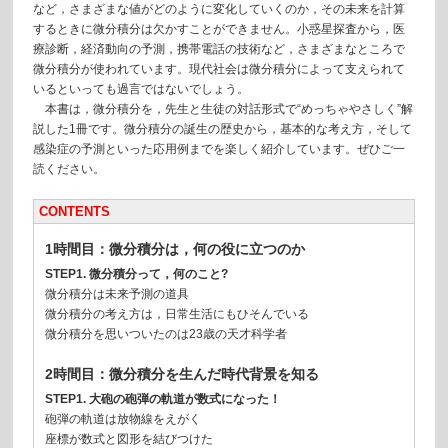
など，さまざまな値がどのように変化していくのか，その未来を計算
するときに微分積分は欠かすことができません。小惑星探査から，医
療診断，経済動向の予測，携帯電話の技術など，さまざまなところで
微分積分が使われています。現代社会は微分積分によって支えられて
いるといっても過言ではないでしょう。
本書は，微分積分を，先生と生徒の対話形式で“めっちゃやさしく”解
説した1冊です。微分積分の誕生の歴史から，基本的な考え方，そして
感染症の予測といった応用例までを楽しく紹介しています。ぜひご一
読ください。
CONTENTS
1時間目：微分積分は，何の役に立つのか
STEP1. 微分積分って，何のこと?
微分積分は未来予測の道具
微分積分の考え方は，日常生活にもひそんでいる
微分積分を思いついたのは23歳の天才科学者
2時間目：微分積分を生んだ時代背景を知る
STEP1. 大砲の砲弾の軌道が数式になった！
砲弾の軌道は放物線をえがく
座標が数式と図形を結びつけた