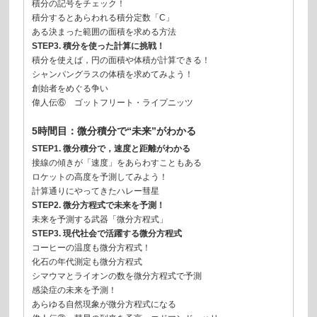
積分の記号をチェック！
積分するとあらわれる積分定数「C」
ある決まった範囲の面積を求める方法
STEP3. 積分を使った計算に挑戦！
積分を使えば，円の面積や体積が計算できる！
シャンパングラスの体積を求めてみよう！
創始者をめぐる争い
偉人伝⑥ ゴットフリート・ライプニッツ
5時間目：微分積分で“未来”がわかる
STEP1. 微分積分で，速度と距離がわかる
接線の傾きが「速度」をあらわすこともある
ロケットの高度を予測してみよう！
計算通りにやってきたハレー彗星
STEP2. 微分方程式で未来を予測！
未来を予測する武器「微分方程式」
STEP3. 現代社会で活躍する微分方程式
コーヒーの温度も微分方程式！
化石の年代測定も微分方程式
シマウマとライオンの数を微分方程式で予測
感染症の未来を予測！
あらゆる自然現象が微分方程式になる