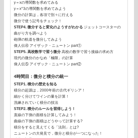
y＝xの導関数を求めてみる
y＝x^3の導関数を求めてみよう
微分の計算は，各項で別々に行える
微分で使う記号をチェック！
STEP4. 微分すると変化のようすがわかる
ジェットコースターの
曲がり方を調べよう
砲弾の軌道を微分してみよう
偉人伝④ アイザック・ニュートン part①
STEP5. 高校数学で習う微分
高校の数学で習う接線の求め方
現代の微分のかなめ「極限」の計算
偉人伝⑤ アイザック・ニュートン part②
4時間目：微分と積分の統一
STEP1. 積分の歴史を知る
積分の起源は，2000年前の古代ギリシア！
細かく分けてワインの量を計算！
洗練されていく積分の技法
STEP2. 積分のルールを習得しよう！
直線の下側の面積を計算してみよう！
曲線の下側の面積はどうやって計算する?
積分をすると見えてくる「法則」とは?
ニュートンの大発見で，微分と積分が一つになった！