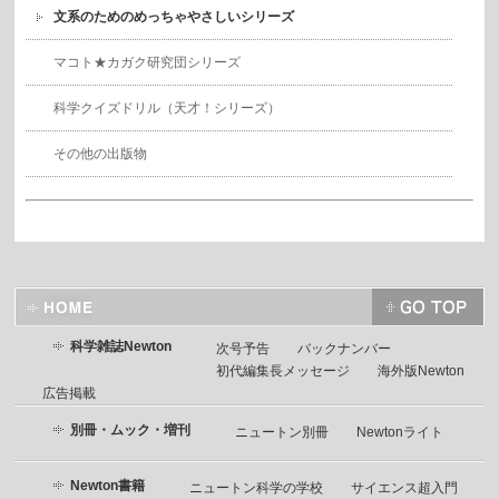
文系のためのめっちゃやさしいシリーズ
マコト★カガク研究団シリーズ
科学クイズドリル（天才！シリーズ）
その他の出版物
科学雑誌Newton
次号予告
バックナンバー
初代編集長メッセージ
海外版Newton
広告掲載
別冊・ムック・増刊
ニュートン別冊
Newtonライト
Newton書籍
ニュートン科学の学校
サイエンス超入門