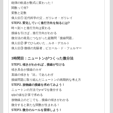
砲弾の軌道が数式に変わった！
関数って何?
変数と定数
偉人伝① 近代科学の父，ガリレオ・ガリレイ
STEP2. 変化していく進行方向を知るには?
時々刻々と進行方向は変わる
接線を引けば，進行方向がわかる
微分法の発見につながった超難問「接線問題」
偉人伝② 夢でひらめいた，ルネ・デカルト
偉人伝③ 微積の先駆者，ピエール・ド・フェルマー
3時間目：ニュートンがつくった微分法
STEP1. 傾きがわかれば，接線が引ける
傾き具合が接線のカギ
直線の傾きを「比」であらわす
接線問題に取り組んだニュートンの画期的な考え方
STEP2. 放物線の接線を求めてみよう！
ニュートンの方法でy=x^2を微分する
q/pの値を計算で求める
放物線上のどこでも，接線の傾きがわかる
微分すると新たな関数が生まれる！
STEP3. 微分のルールを習得しよう！